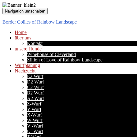
Navigation umschalten
Border Collies of Rainbow Landscape
Home
über uns
Kontakt
unsere Hunde
Winehouse of Cleverland
Zillion of Love of Rainbow Landscape
Wurfplanung
Nachzucht
E2 Wurf
D2 Wurf
C2 Wurf
B2 Wurf
A2 Wurf
Z-Wurf
Y-Wurf
X-Wurf
W-Wurf
V -Wurf
U -Wurf
T-Wurf