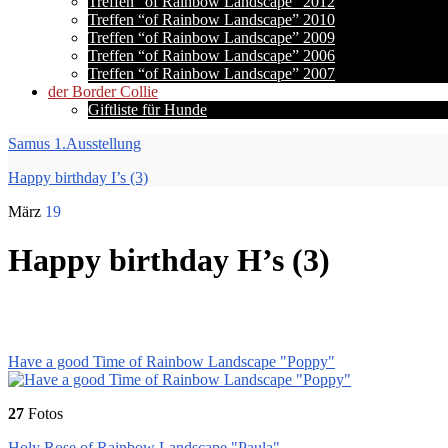
Treffen “of Rainbow Landscape” 2012
Treffen “of Rainbow Landscape” 2010
Treffen “of Rainbow Landscape” 2009
Treffen “of Rainbow Landscape” 2006
Treffen “of Rainbow Landscape” 2007
der Border Collie
Giftliste für Hunde
Samus 1.Ausstellung
Happy birthday I’s (3)
März
19
Happy birthday H’s (3)
Have a good Time of Rainbow Landscape "Poppy"
27
Fotos
Holy Rose of Rainbow Landscape "Paula"