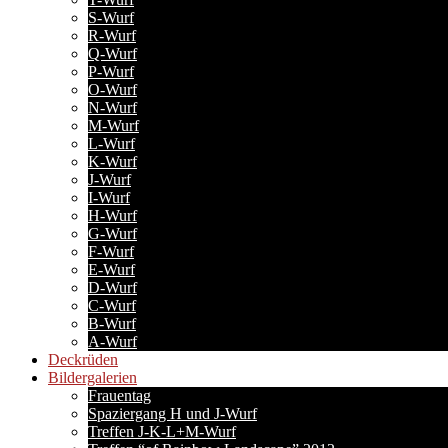
S-Wurf
R-Wurf
Q-Wurf
P-Wurf
O-Wurf
N-Wurf
M-Wurf
L-Wurf
K-Wurf
J-Wurf
I-Wurf
H-Wurf
G-Wurf
F-Wurf
E-Wurf
D-Wurf
C-Wurf
B-Wurf
A-Wurf
Deckrüden
Bildergalerien
Frauentag
Spaziergang H und J-Wurf
Treffen J-K-L+M-Wurf