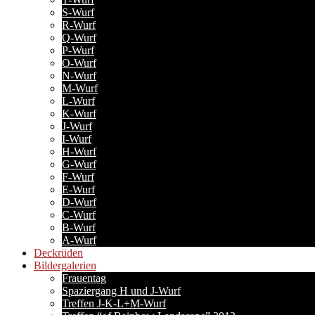
S-Wurf
R-Wurf
Q-Wurf
P-Wurf
O-Wurf
N-Wurf
M-Wurf
L-Wurf
K-Wurf
J-Wurf
I-Wurf
H-Wurf
G-Wurf
F-Wurf
E-Wurf
D-Wurf
C-Wurf
B-Wurf
A-Wurf
Deckrüden
Bildergalerien
Frauentag
Spaziergang H und J-Wurf
Treffen J-K-L+M-Wurf