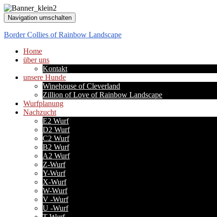
Navigation umschalten
Border Collies of Rainbow Landscape
Home
über uns
Kontakt
unsere Hunde
Winehouse of Cleverland
Zillion of Love of Rainbow Landscape
Wurfplanung
Nachzucht
E2 Wurf
D2 Wurf
C2 Wurf
B2 Wurf
A2 Wurf
Z-Wurf
Y-Wurf
X-Wurf
W-Wurf
V -Wurf
U -Wurf
T-Wurf