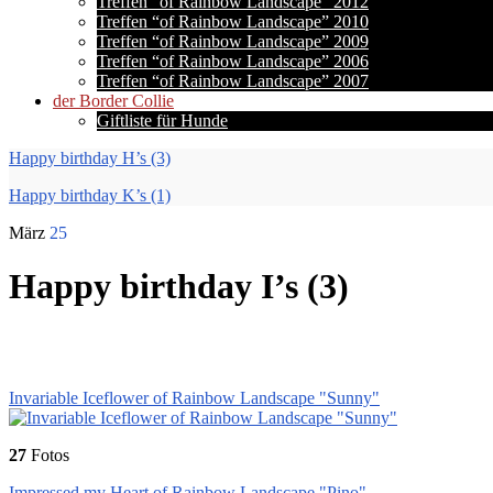
Treffen “of Rainbow Landscape” 2012
Treffen “of Rainbow Landscape” 2010
Treffen “of Rainbow Landscape” 2009
Treffen “of Rainbow Landscape” 2006
Treffen “of Rainbow Landscape” 2007
der Border Collie
Giftliste für Hunde
Happy birthday H’s (3)
Happy birthday K’s (1)
März
25
Happy birthday I’s (3)
Invariable Iceflower of Rainbow Landscape "Sunny"
27
Fotos
Impressed my Heart of Rainbow Landscape "Pino"