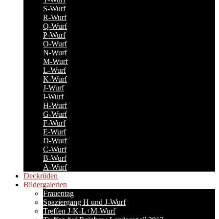
S-Wurf
R-Wurf
Q-Wurf
P-Wurf
O-Wurf
N-Wurf
M-Wurf
L-Wurf
K-Wurf
J-Wurf
I-Wurf
H-Wurf
G-Wurf
F-Wurf
E-Wurf
D-Wurf
C-Wurf
B-Wurf
A-Wurf
Deckrüden
Bildergalerien
Frauentag
Spaziergang H und J-Wurf
Treffen J-K-L+M-Wurf