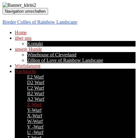
Navigation umschalten
Border Collies of Rainbow Landscape
Home
über uns
Kontakt
unsere Hunde
Winehouse of Cleverland
Zillion of Love of Rainbow Landscape
Wurfplanung
Nachzucht
E2 Wurf
D2 Wurf
C2 Wurf
B2 Wurf
A2 Wurf
Z-Wurf
Y-Wurf
X-Wurf
W-Wurf
V -Wurf
U -Wurf
T-Wurf