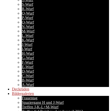
S-Wurf
R-Wurf
Q-Wurf
P-Wurf
O-Wurf
N-Wurf
M-Wurf
L-Wurf
K-Wurf
J-Wurf
I-Wurf
H-Wurf
G-Wurf
F-Wurf
E-Wurf
D-Wurf
C-Wurf
B-Wurf
A-Wurf
Deckrüden
Bildergalerien
Frauentag
Spaziergang H und J-Wurf
Treffen J-K-L+M-Wurf