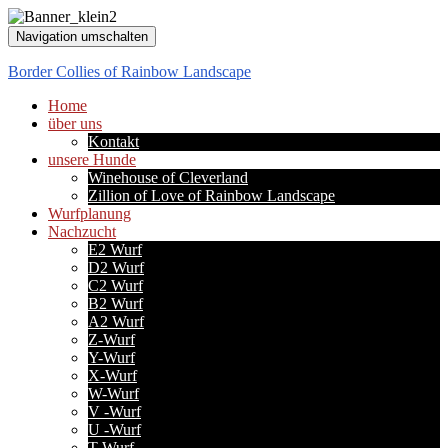
Navigation umschalten
Border Collies of Rainbow Landscape
Home
über uns
Kontakt
unsere Hunde
Winehouse of Cleverland
Zillion of Love of Rainbow Landscape
Wurfplanung
Nachzucht
E2 Wurf
D2 Wurf
C2 Wurf
B2 Wurf
A2 Wurf
Z-Wurf
Y-Wurf
X-Wurf
W-Wurf
V -Wurf
U -Wurf
T-Wurf