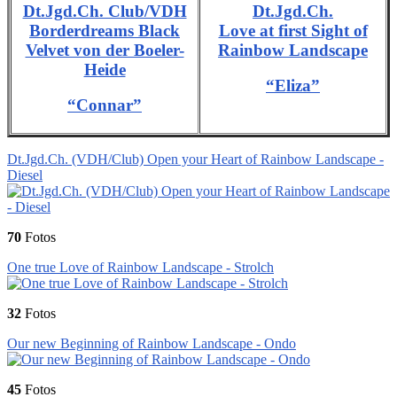
Dt.Jgd.Ch. Club/VDH
Dt.Jgd.Ch.
Borderdreams Black
Love at first Sight of
Velvet von der Boeler-
Rainbow Landscape
Heide
“Eliza”
“Connar”
Dt.Jgd.Ch. (VDH/Club) Open your Heart of Rainbow Landscape -
Diesel
70
Fotos
One true Love of Rainbow Landscape - Strolch
32
Fotos
Our new Beginning of Rainbow Landscape - Ondo
45
Fotos