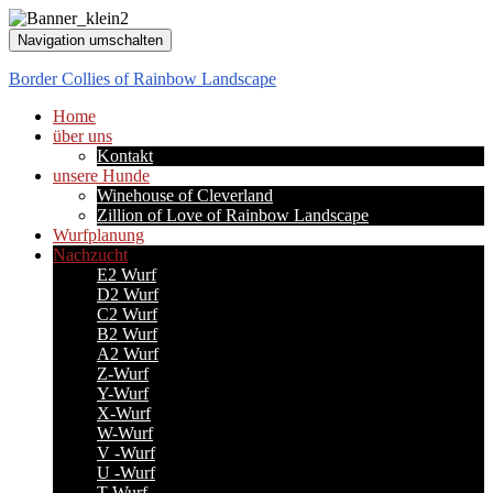
Navigation umschalten
Border Collies of Rainbow Landscape
Home
über uns
Kontakt
unsere Hunde
Winehouse of Cleverland
Zillion of Love of Rainbow Landscape
Wurfplanung
Nachzucht
E2 Wurf
D2 Wurf
C2 Wurf
B2 Wurf
A2 Wurf
Z-Wurf
Y-Wurf
X-Wurf
W-Wurf
V -Wurf
U -Wurf
T-Wurf