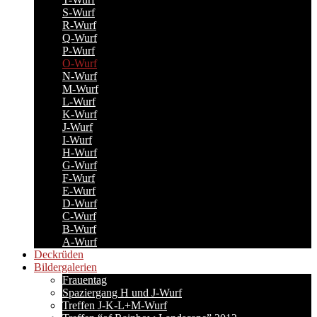
S-Wurf
R-Wurf
Q-Wurf
P-Wurf
O-Wurf
N-Wurf
M-Wurf
L-Wurf
K-Wurf
J-Wurf
I-Wurf
H-Wurf
G-Wurf
F-Wurf
E-Wurf
D-Wurf
C-Wurf
B-Wurf
A-Wurf
Deckrüden
Bildergalerien
Frauentag
Spaziergang H und J-Wurf
Treffen J-K-L+M-Wurf