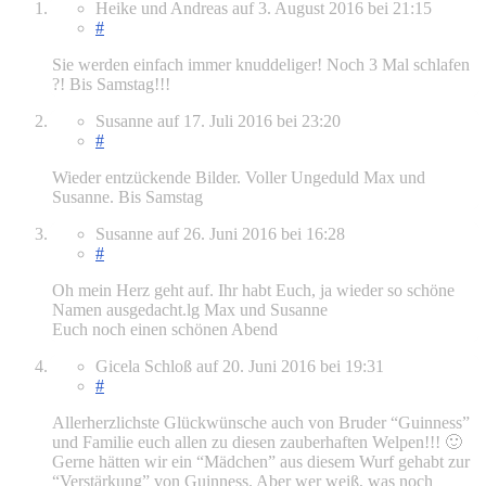
Heike und Andreas
auf
3. August 2016
bei 21:15
#
Sie werden einfach immer knuddeliger! Noch 3 Mal schlafen
?! Bis Samstag!!!
Susanne
auf
17. Juli 2016
bei 23:20
#
Wieder entzückende Bilder. Voller Ungeduld Max und
Susanne. Bis Samstag
Susanne
auf
26. Juni 2016
bei 16:28
#
Oh mein Herz geht auf. Ihr habt Euch, ja wieder so schöne
Namen ausgedacht.lg Max und Susanne
Euch noch einen schönen Abend
Gicela Schloß
auf
20. Juni 2016
bei 19:31
#
Allerherzlichste Glückwünsche auch von Bruder “Guinness”
und Familie euch allen zu diesen zauberhaften Welpen!!! 🙂
Gerne hätten wir ein “Mädchen” aus diesem Wurf gehabt zur
“Verstärkung” von Guinness. Aber wer weiß, was noch