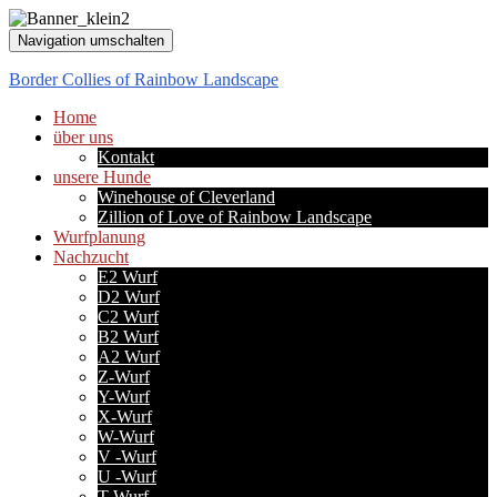
Navigation umschalten
Border Collies of Rainbow Landscape
Home
über uns
Kontakt
unsere Hunde
Winehouse of Cleverland
Zillion of Love of Rainbow Landscape
Wurfplanung
Nachzucht
E2 Wurf
D2 Wurf
C2 Wurf
B2 Wurf
A2 Wurf
Z-Wurf
Y-Wurf
X-Wurf
W-Wurf
V -Wurf
U -Wurf
T-Wurf