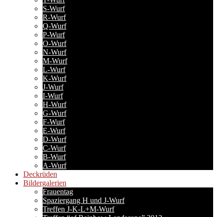
S-Wurf
R-Wurf
Q-Wurf
P-Wurf
O-Wurf
N-Wurf
M-Wurf
L-Wurf
K-Wurf
J-Wurf
I-Wurf
H-Wurf
G-Wurf
F-Wurf
E-Wurf
D-Wurf
C-Wurf
B-Wurf
A-Wurf
Deckrüden
Bildergalerien
Frauentag
Spaziergang H und J-Wurf
Treffen J-K-L+M-Wurf