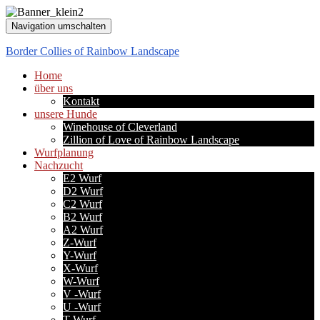
Navigation umschalten
Border Collies of Rainbow Landscape
Home
über uns
Kontakt
unsere Hunde
Winehouse of Cleverland
Zillion of Love of Rainbow Landscape
Wurfplanung
Nachzucht
E2 Wurf
D2 Wurf
C2 Wurf
B2 Wurf
A2 Wurf
Z-Wurf
Y-Wurf
X-Wurf
W-Wurf
V -Wurf
U -Wurf
T-Wurf