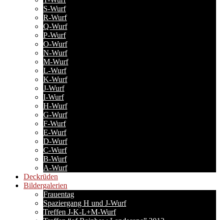
S-Wurf
R-Wurf
Q-Wurf
P-Wurf
O-Wurf
N-Wurf
M-Wurf
L-Wurf
K-Wurf
J-Wurf
I-Wurf
H-Wurf
G-Wurf
F-Wurf
E-Wurf
D-Wurf
C-Wurf
B-Wurf
A-Wurf
Deckrüden
Bildergalerien
Frauentag
Spaziergang H und J-Wurf
Treffen J-K-L+M-Wurf