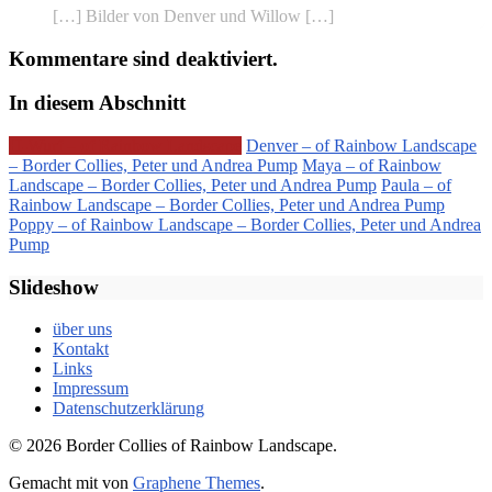
[…] Bilder von Denver und Willow […]
Kommentare sind deaktiviert.
In diesem Abschnitt
H-Wurf – of Rainbow Landscape
Denver – of Rainbow Landscape
– Border Collies, Peter und Andrea Pump
Maya – of Rainbow
Landscape – Border Collies, Peter und Andrea Pump
Paula – of
Rainbow Landscape – Border Collies, Peter und Andrea Pump
Poppy – of Rainbow Landscape – Border Collies, Peter und Andrea
Pump
Slideshow
über uns
Kontakt
Links
Impressum
Datenschutzerklärung
© 2026 Border Collies of Rainbow Landscape.
Gemacht mit
von
Graphene Themes
.