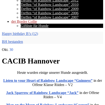
Treffen “of Rainbow Landscape” 2012
Treffen “of Rainbow Landscape” 2010
Treffen “of Rainbow Landscape” 2009
Treffen “of Rainbow Landscape” 2006
Treffen “of Rainbow Landscape” 2007
der Border Collie
Giftliste für Hunde
Happy birthday B’s (12)
BH bestanden
Okt.
30
CACIB Hannover
Heute wurden einige unserer Hunde ausgestellt.
Listen to your Heart of Rainbow Landscape “Guinness”
in der
Offene Klasse Rüden – V2
Jack Sparrow of Rainbow Landscape “Jack”
in der Offene
Rüden – V4
Man on the Moon of Rainbow Landscape “Cooper”
in der