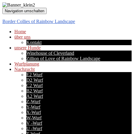
Navigation umschalten
Border Collies of Rainbow Landscape
Home
über uns
Kontakt
unsere Hunde
Winehouse of Cleverland
Zillion of Love of Rainbow Landscape
Wurfplanung
Nachzucht
E2 Wurf
D2 Wurf
C2 Wurf
B2 Wurf
A2 Wurf
Z-Wurf
Y-Wurf
X-Wurf
W-Wurf
V -Wurf
U -Wurf
T-Wurf