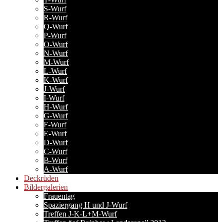
S-Wurf
R-Wurf
Q-Wurf
P-Wurf
O-Wurf
N-Wurf
M-Wurf
L-Wurf
K-Wurf
J-Wurf
I-Wurf
H-Wurf
G-Wurf
F-Wurf
E-Wurf
D-Wurf
C-Wurf
B-Wurf
A-Wurf
Deckrüden
Bildergalerien
Frauentag
Spaziergang H und J-Wurf
Treffen J-K-L+M-Wurf