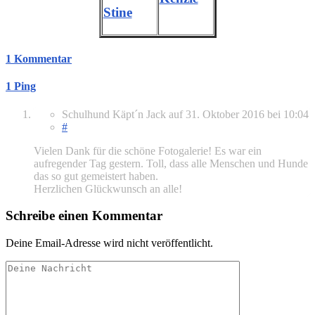
Stine
1 Kommentar
1 Ping
Schulhund Käpt´n Jack
auf
31. Oktober 2016
bei 10:04
#
Vielen Dank für die schöne Fotogalerie! Es war ein
aufregender Tag gestern. Toll, dass alle Menschen und Hunde
das so gut gemeistert haben.
Herzlichen Glückwunsch an alle!
Schreibe einen Kommentar
Deine Email-Adresse wird nicht veröffentlicht.