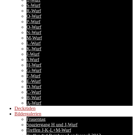
S-Wurf
R-Wurf
Q-Wurf
P-Wurf
O-Wurf
N-Wurf
M-Wurf
L-Wurf
K-Wurf
J-Wurf
I-Wurf
H-Wurf
G-Wurf
F-Wurf
E-Wurf
D-Wurf
C-Wurf
B-Wurf
A-Wurf
Deckrüden
Bildergalerien
Frauentag
Spaziergang H und J-Wurf
Treffen J-K-L+M-Wurf