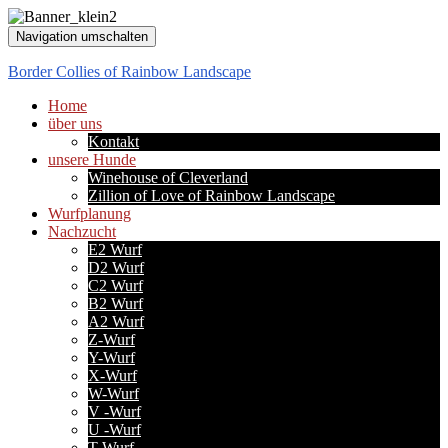
Navigation umschalten
Border Collies of Rainbow Landscape
Home
über uns
Kontakt
unsere Hunde
Winehouse of Cleverland
Zillion of Love of Rainbow Landscape
Wurfplanung
Nachzucht
E2 Wurf
D2 Wurf
C2 Wurf
B2 Wurf
A2 Wurf
Z-Wurf
Y-Wurf
X-Wurf
W-Wurf
V -Wurf
U -Wurf
T-Wurf