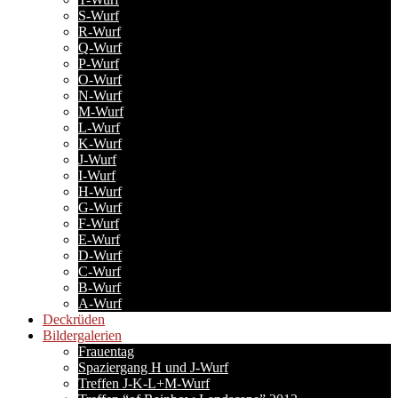
S-Wurf
R-Wurf
Q-Wurf
P-Wurf
O-Wurf
N-Wurf
M-Wurf
L-Wurf
K-Wurf
J-Wurf
I-Wurf
H-Wurf
G-Wurf
F-Wurf
E-Wurf
D-Wurf
C-Wurf
B-Wurf
A-Wurf
Deckrüden
Bildergalerien
Frauentag
Spaziergang H und J-Wurf
Treffen J-K-L+M-Wurf