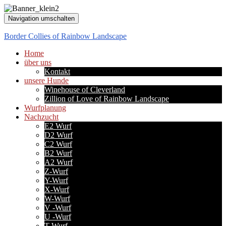
Navigation umschalten
Border Collies of Rainbow Landscape
Home
über uns
Kontakt
unsere Hunde
Winehouse of Cleverland
Zillion of Love of Rainbow Landscape
Wurfplanung
Nachzucht
E2 Wurf
D2 Wurf
C2 Wurf
B2 Wurf
A2 Wurf
Z-Wurf
Y-Wurf
X-Wurf
W-Wurf
V -Wurf
U -Wurf
T-Wurf