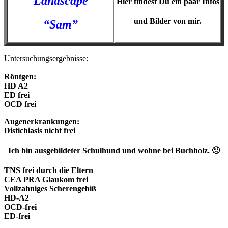
Landscape
Hier findest Du ein paar Infos
und Bilder von mir.
“Sam”
Untersuchungsergebnisse:
Röntgen:
HD A2
ED frei
OCD frei
Augenerkrankungen:
Distichiasis nicht frei
Ich bin ausgebildeter Schulhund und wohne bei Buchholz. 🙂
TNS frei durch die Eltern
CEA PRA Glaukom frei
Vollzahniges Scherengebiß
HD-A2
OCD-frei
ED-frei