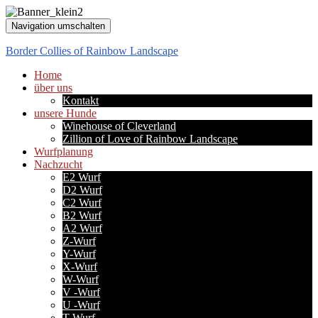
Navigation umschalten
Border Collies of Rainbow Landscape
Home
über uns
Kontakt
unsere Hunde
Winehouse of Cleverland
Zillion of Love of Rainbow Landscape
Wurfplanung
Nachzucht
E2 Wurf
D2 Wurf
C2 Wurf
B2 Wurf
A2 Wurf
Z-Wurf
Y-Wurf
X-Wurf
W-Wurf
V -Wurf
U -Wurf
T-Wurf