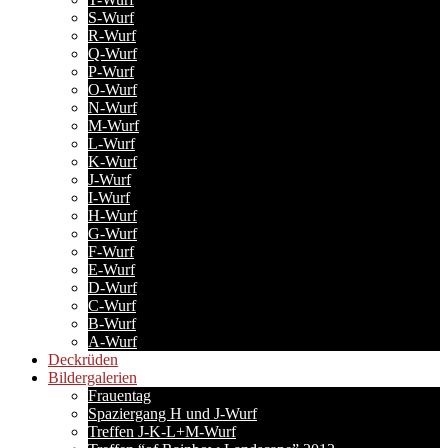
S-Wurf
R-Wurf
Q-Wurf
P-Wurf
O-Wurf
N-Wurf
M-Wurf
L-Wurf
K-Wurf
J-Wurf
I-Wurf
H-Wurf
G-Wurf
F-Wurf
E-Wurf
D-Wurf
C-Wurf
B-Wurf
A-Wurf
Deckrüden
Bildergalerien
Frauentag
Spaziergang H und J-Wurf
Treffen J-K-L+M-Wurf