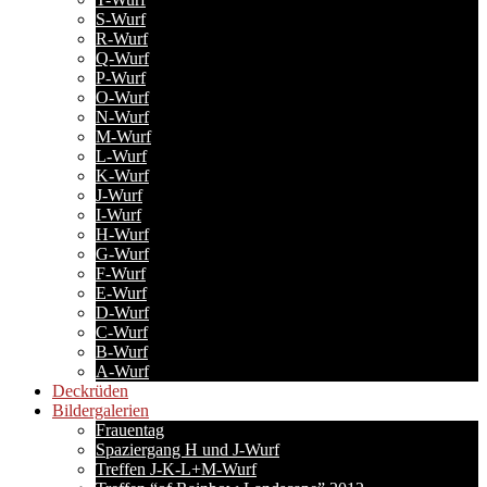
S-Wurf
R-Wurf
Q-Wurf
P-Wurf
O-Wurf
N-Wurf
M-Wurf
L-Wurf
K-Wurf
J-Wurf
I-Wurf
H-Wurf
G-Wurf
F-Wurf
E-Wurf
D-Wurf
C-Wurf
B-Wurf
A-Wurf
Deckrüden
Bildergalerien
Frauentag
Spaziergang H und J-Wurf
Treffen J-K-L+M-Wurf