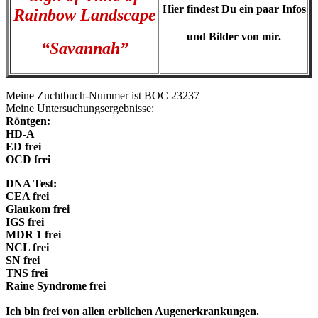
Hier findest Du ein paar Infos
Rainbow Landscape
und Bilder von mir.
“Savannah”
Meine Zuchtbuch-Nummer ist BOC 23237
Meine Untersuchungsergebnisse:
Röntgen:
HD-A
ED frei
OCD frei
DNA Test:
CEA frei
Glaukom frei
IGS frei
MDR 1 frei
NCL frei
SN frei
TNS frei
Raine Syndrome frei
Ich bin frei von allen erblichen Augenerkrankungen.