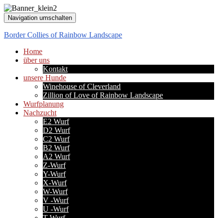
Navigation umschalten
Border Collies of Rainbow Landscape
Home
über uns
Kontakt
unsere Hunde
Winehouse of Cleverland
Zillion of Love of Rainbow Landscape
Wurfplanung
Nachzucht
E2 Wurf
D2 Wurf
C2 Wurf
B2 Wurf
A2 Wurf
Z-Wurf
Y-Wurf
X-Wurf
W-Wurf
V -Wurf
U -Wurf
T-Wurf