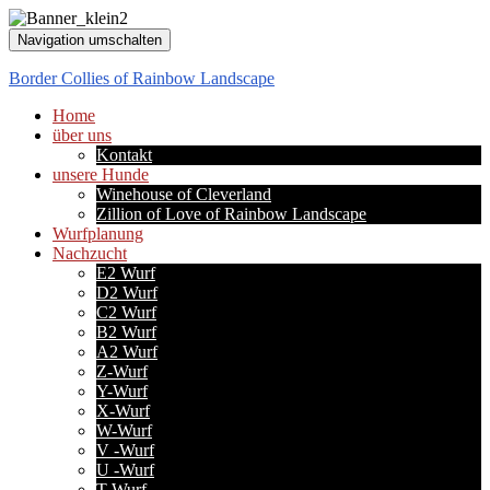
Navigation umschalten
Border Collies of Rainbow Landscape
Home
über uns
Kontakt
unsere Hunde
Winehouse of Cleverland
Zillion of Love of Rainbow Landscape
Wurfplanung
Nachzucht
E2 Wurf
D2 Wurf
C2 Wurf
B2 Wurf
A2 Wurf
Z-Wurf
Y-Wurf
X-Wurf
W-Wurf
V -Wurf
U -Wurf
T-Wurf