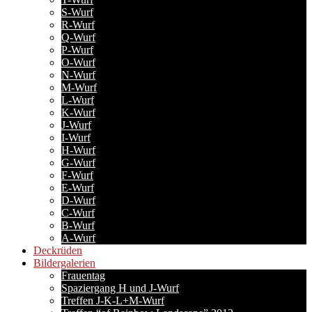
S-Wurf
R-Wurf
Q-Wurf
P-Wurf
O-Wurf
N-Wurf
M-Wurf
L-Wurf
K-Wurf
J-Wurf
I-Wurf
H-Wurf
G-Wurf
F-Wurf
E-Wurf
D-Wurf
C-Wurf
B-Wurf
A-Wurf
Deckrüden
Bildergalerien
Frauentag
Spaziergang H und J-Wurf
Treffen J-K-L+M-Wurf