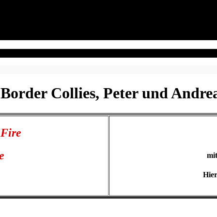
 Border Collies, Peter und Andr
 Fire
e
mi
Hier