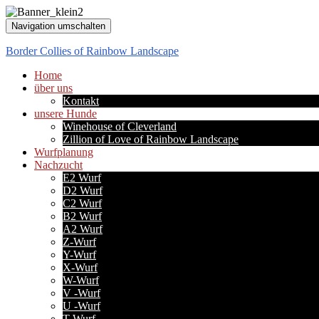
Navigation umschalten
Border Collies of Rainbow Landscape
Home
über uns
Kontakt
unsere Hunde
Winehouse of Cleverland
Zillion of Love of Rainbow Landscape
Wurfplanung
Nachzucht
E2 Wurf
D2 Wurf
C2 Wurf
B2 Wurf
A2 Wurf
Z-Wurf
Y-Wurf
X-Wurf
W-Wurf
V -Wurf
U -Wurf
T-Wurf