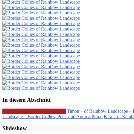
In diesem Abschnitt
D-Wurf – of Rainbow Landscape
Timon – of Rainbow Landscape – B
Landscape – Border Collies, Peter und Andrea Pump
Kira – of Rain
Slideshow