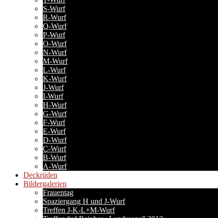
S-Wurf
R-Wurf
Q-Wurf
P-Wurf
O-Wurf
N-Wurf
M-Wurf
L-Wurf
K-Wurf
J-Wurf
I-Wurf
H-Wurf
G-Wurf
F-Wurf
E-Wurf
D-Wurf
C-Wurf
B-Wurf
A-Wurf
Deckrüden
Bildergalerien
Frauentag
Spaziergang H und J-Wurf
Treffen J-K-L+M-Wurf