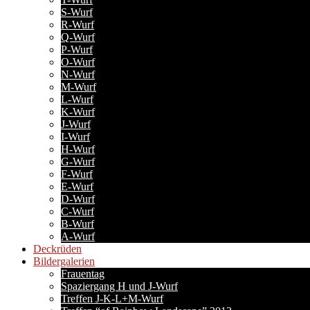
S-Wurf
R-Wurf
Q-Wurf
P-Wurf
O-Wurf
N-Wurf
M-Wurf
L-Wurf
K-Wurf
J-Wurf
I-Wurf
H-Wurf
G-Wurf
F-Wurf
E-Wurf
D-Wurf
C-Wurf
B-Wurf
A-Wurf
Deckrüden
Bildergalerien
Frauentag
Spaziergang H und J-Wurf
Treffen J-K-L+M-Wurf