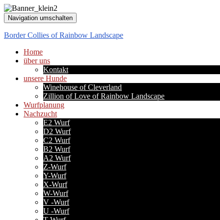
Navigation umschalten
Border Collies of Rainbow Landscape
Home
über uns
Kontakt
unsere Hunde
Winehouse of Cleverland
Zillion of Love of Rainbow Landscape
Wurfplanung
Nachzucht
E2 Wurf
D2 Wurf
C2 Wurf
B2 Wurf
A2 Wurf
Z-Wurf
Y-Wurf
X-Wurf
W-Wurf
V -Wurf
U -Wurf
T-Wurf