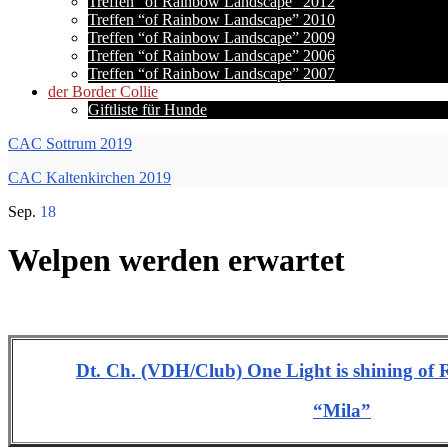
Treffen “of Rainbow Landscape” 2012
Treffen “of Rainbow Landscape” 2010
Treffen “of Rainbow Landscape” 2009
Treffen “of Rainbow Landscape” 2006
Treffen “of Rainbow Landscape” 2007
der Border Collie
Giftliste für Hunde
CAC Sottrum 2019
CAC Kaltenkirchen 2019
Sep.
18
Welpen werden erwartet
Dt. Ch. (VDH/Club) One Light is shining o
“Mila”