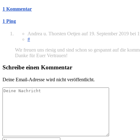
1 Kommentar
1 Ping
Andrea u. Thorsten Oetjen
auf
19. September 2019
bei 
#
Wir freuen uns riesig und sind schon so gespannt auf die komm
Danke für Euer Vertrauen!
Schreibe einen Kommentar
Deine Email-Adresse wird nicht veröffentlicht.