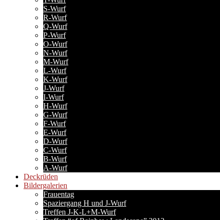
S-Wurf
R-Wurf
Q-Wurf
P-Wurf
O-Wurf
N-Wurf
M-Wurf
L-Wurf
K-Wurf
J-Wurf
I-Wurf
H-Wurf
G-Wurf
F-Wurf
E-Wurf
D-Wurf
C-Wurf
B-Wurf
A-Wurf
Deckrüden
Bildergalerien
Frauentag
Spaziergang H und J-Wurf
Treffen J-K-L+M-Wurf