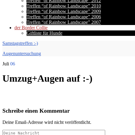
Treffen “of Rainbow Landscape” 2012
Treffen “of Rainbow Landscape” 2010
Treffen “of Rainbow Landscape” 2009
Treffen “of Rainbow Landscape” 2006
Treffen “of Rainbow Landscape” 2007
der Border Collie
Giftliste für Hunde
Samstagstreffen :-)
Augenuntersuchung
Juli
06
Umzug+Augen auf :-)
Schreibe einen Kommentar
Deine Email-Adresse wird nicht veröffentlicht.