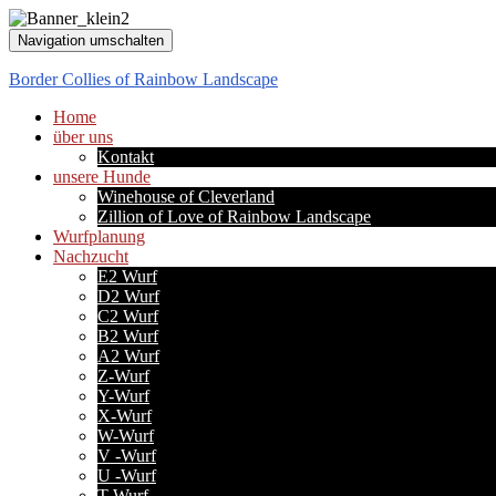
Navigation umschalten
Border Collies of Rainbow Landscape
Home
über uns
Kontakt
unsere Hunde
Winehouse of Cleverland
Zillion of Love of Rainbow Landscape
Wurfplanung
Nachzucht
E2 Wurf
D2 Wurf
C2 Wurf
B2 Wurf
A2 Wurf
Z-Wurf
Y-Wurf
X-Wurf
W-Wurf
V -Wurf
U -Wurf
T-Wurf