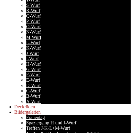
S-Wurf
R-Wurf
Q-Wurf
P-Wurf
O-Wurf
N-Wurf
M-Wurf
L-Wurf
K-Wurf
J-Wurf
I-Wurf
H-Wurf
G-Wurf
F-Wurf
E-Wurf
D-Wurf
C-Wurf
B-Wurf
A-Wurf
Deckrüden
Bildergalerien
Frauentag
Spaziergang H und J-Wurf
Treffen J-K-L+M-Wurf