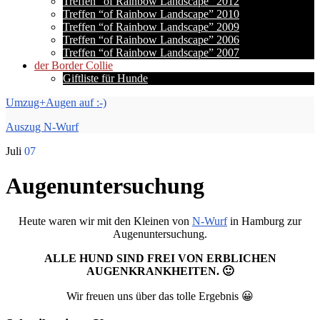
Treffen “of Rainbow Landscape” 2012
Treffen “of Rainbow Landscape” 2010
Treffen “of Rainbow Landscape” 2009
Treffen “of Rainbow Landscape” 2006
Treffen “of Rainbow Landscape” 2007
der Border Collie
Giftliste für Hunde
Umzug+Augen auf :-)
Auszug N-Wurf
Juli
07
Augenuntersuchung
Heute waren wir mit den Kleinen von
N-Wurf
in Hamburg zur
Augenuntersuchung.
ALLE HUND SIND FREI VON ERBLICHEN
AUGENKRANKHEITEN. 🙂
Wir freuen uns über das tolle Ergebnis 😀