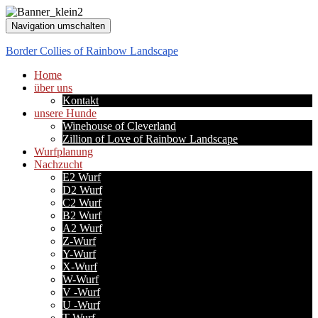
Navigation umschalten
Border Collies of Rainbow Landscape
Home
über uns
Kontakt
unsere Hunde
Winehouse of Cleverland
Zillion of Love of Rainbow Landscape
Wurfplanung
Nachzucht
E2 Wurf
D2 Wurf
C2 Wurf
B2 Wurf
A2 Wurf
Z-Wurf
Y-Wurf
X-Wurf
W-Wurf
V -Wurf
U -Wurf
T-Wurf