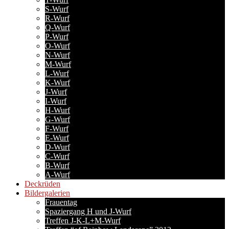
S-Wurf
R-Wurf
Q-Wurf
P-Wurf
O-Wurf
N-Wurf
M-Wurf
L-Wurf
K-Wurf
J-Wurf
I-Wurf
H-Wurf
G-Wurf
F-Wurf
E-Wurf
D-Wurf
C-Wurf
B-Wurf
A-Wurf
Deckrüden
Bildergalerien
Frauentag
Spaziergang H und J-Wurf
Treffen J-K-L+M-Wurf