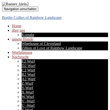
Navigation umschalten
Border Collies of Rainbow Landscape
Home
über uns
Kontakt
unsere Hunde
Winehouse of Cleverland
Zillion of Love of Rainbow Landscape
Wurfplanung
Nachzucht
E2 Wurf
D2 Wurf
C2 Wurf
B2 Wurf
A2 Wurf
Z-Wurf
Y-Wurf
X-Wurf
W-Wurf
V -Wurf
U -Wurf
T-Wurf