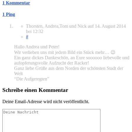
1 Kommentar
1 Ping
Thorsten, Andrea,Tom und Nick
auf
14. August 2014
bei 12:32
#
Hallo Andrea und Peter!
Wir verlieben uns mit jedem Bild ein Stück mehr… 😉
Ein ganz dickes Dankeschön, an Eure soooooo liebevolle und
aufopferungsvolle Aufzucht der Racker!
Ganz liebe Grüße aus dem Norden der schönsten Stadt der
Welt
“Die Aufgeregten”
Schreibe einen Kommentar
Deine Email-Adresse wird nicht veröffentlicht.