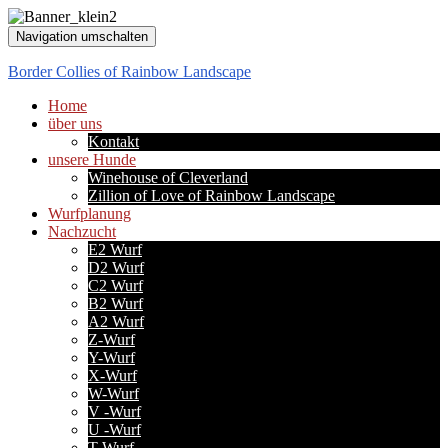
Navigation umschalten
Border Collies of Rainbow Landscape
Home
über uns
Kontakt
unsere Hunde
Winehouse of Cleverland
Zillion of Love of Rainbow Landscape
Wurfplanung
Nachzucht
E2 Wurf
D2 Wurf
C2 Wurf
B2 Wurf
A2 Wurf
Z-Wurf
Y-Wurf
X-Wurf
W-Wurf
V -Wurf
U -Wurf
T-Wurf