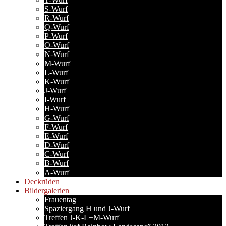
S-Wurf
R-Wurf
Q-Wurf
P-Wurf
O-Wurf
N-Wurf
M-Wurf
L-Wurf
K-Wurf
J-Wurf
I-Wurf
H-Wurf
G-Wurf
F-Wurf
E-Wurf
D-Wurf
C-Wurf
B-Wurf
A-Wurf
Deckrüden
Bildergalerien
Frauentag
Spaziergang H und J-Wurf
Treffen J-K-L+M-Wurf