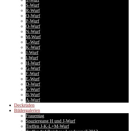
S-Wurf
R-Wurf
Q-Wurf
P-Wurf
O-Wurf
N-Wurf
M-Wurf
L-Wurf
K-Wurf
J-Wurf
I-Wurf
H-Wurf
G-Wurf
F-Wurf
E-Wurf
D-Wurf
C-Wurf
B-Wurf
A-Wurf
Deckrüden
Bildergalerien
Frauentag
Spaziergang H und J-Wurf
Treffen J-K-L+M-Wurf