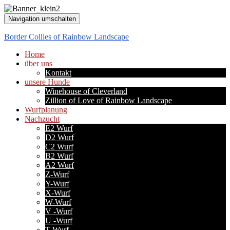
Navigation umschalten
Border Collies of Rainbow Landscape
Home
über uns
Kontakt
unsere Hunde
Winehouse of Cleverland
Zillion of Love of Rainbow Landscape
Wurfplanung
Nachzucht
E2 Wurf
D2 Wurf
C2 Wurf
B2 Wurf
A2 Wurf
Z-Wurf
Y-Wurf
X-Wurf
W-Wurf
V -Wurf
U -Wurf
T-Wurf