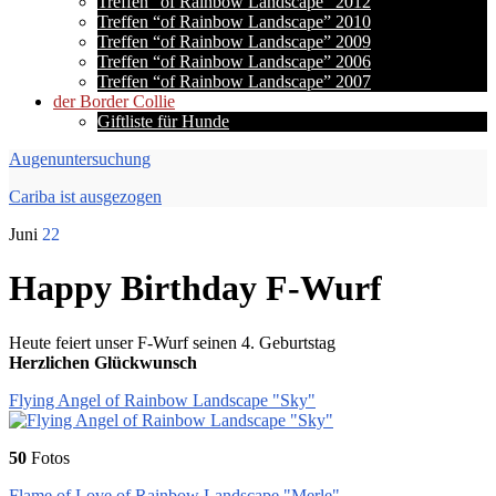
Treffen “of Rainbow Landscape” 2012
Treffen “of Rainbow Landscape” 2010
Treffen “of Rainbow Landscape” 2009
Treffen “of Rainbow Landscape” 2006
Treffen “of Rainbow Landscape” 2007
der Border Collie
Giftliste für Hunde
Augenuntersuchung
Cariba ist ausgezogen
Juni
22
Happy Birthday F-Wurf
Heute feiert unser F-Wurf seinen 4. Geburtstag
Herzlichen Glückwunsch
Flying Angel of Rainbow Landscape "Sky"
50
Fotos
Flame of Love of Rainbow Landscape "Merle"