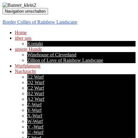
Navigation umschalten
Border Collies of Rainbow Landscape
Home
über uns
Kontakt
unsere Hunde
Winehouse of Cleverland
Zillion of Love of Rainbow Landscape
Wurfplanung
Nachzucht
E2 Wurf
D2 Wurf
C2 Wurf
B2 Wurf
A2 Wurf
Z-Wurf
Y-Wurf
X-Wurf
W-Wurf
V -Wurf
U -Wurf
T-Wurf