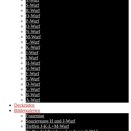
S-Wurf
R-Wurf
Q-Wurf
P-Wurf
O-Wurf
N-Wurf
M-Wurf
L-Wurf
K-Wurf
J-Wurf
I-Wurf
H-Wurf
G-Wurf
F-Wurf
E-Wurf
D-Wurf
C-Wurf
B-Wurf
A-Wurf
Deckrüden
Bildergalerien
Frauentag
Spaziergang H und J-Wurf
Treffen J-K-L+M-Wurf