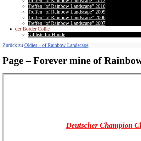
Treffen “of Rainbow Landscape” 2012
Treffen “of Rainbow Landscape” 2010
Treffen “of Rainbow Landscape” 2009
Treffen “of Rainbow Landscape” 2006
Treffen “of Rainbow Landscape” 2007
der Border Collie
Giftliste für Hunde
Zurück zu
Oldies – of Rainbow Landscape
Page – Forever mine of Rainbo
Deutscher Champion C