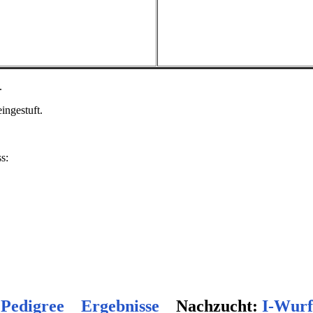
.
ingestuft
.
s:
Pedigree
Ergebnisse
Nachzucht
:
I-Wurf