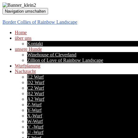
Navigation umschalten
Border Collies of Rainbow Landscape
Home
über uns
Kontakt
unsere Hunde
Winehouse of Cleverland
Zillion of Love of Rainbow Landscape
Wurfplanung
Nachzucht
E2 Wurf
D2 Wurf
C2 Wurf
B2 Wurf
A2 Wurf
Z-Wurf
Y-Wurf
X-Wurf
W-Wurf
V -Wurf
U -Wurf
T-Wurf