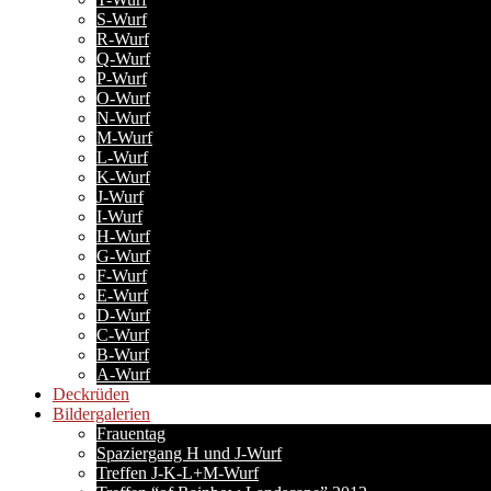
S-Wurf
R-Wurf
Q-Wurf
P-Wurf
O-Wurf
N-Wurf
M-Wurf
L-Wurf
K-Wurf
J-Wurf
I-Wurf
H-Wurf
G-Wurf
F-Wurf
E-Wurf
D-Wurf
C-Wurf
B-Wurf
A-Wurf
Deckrüden
Bildergalerien
Frauentag
Spaziergang H und J-Wurf
Treffen J-K-L+M-Wurf