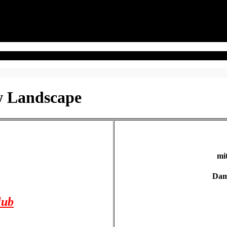
w Landscape
mi
Dami
lub