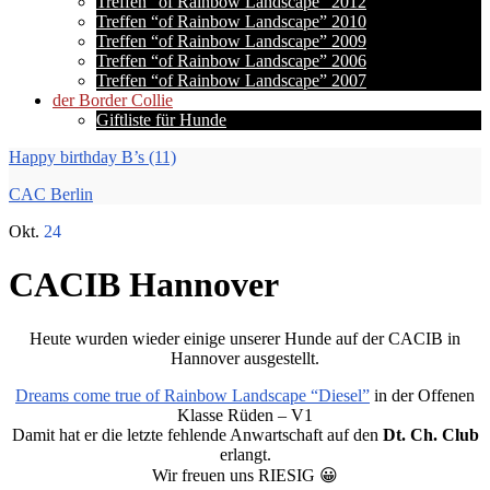
Treffen “of Rainbow Landscape” 2012
Treffen “of Rainbow Landscape” 2010
Treffen “of Rainbow Landscape” 2009
Treffen “of Rainbow Landscape” 2006
Treffen “of Rainbow Landscape” 2007
der Border Collie
Giftliste für Hunde
Happy birthday B’s (11)
CAC Berlin
Okt.
24
CACIB Hannover
Heute wurden wieder einige unserer Hunde auf der CACIB in
Hannover ausgestellt.
Dreams come true of Rainbow Landscape “Diesel”
in der Offenen
Klasse Rüden – V1
Damit hat er die letzte fehlende Anwartschaft auf den
Dt. Ch. Club
erlangt.
Wir freuen uns RIESIG 😀