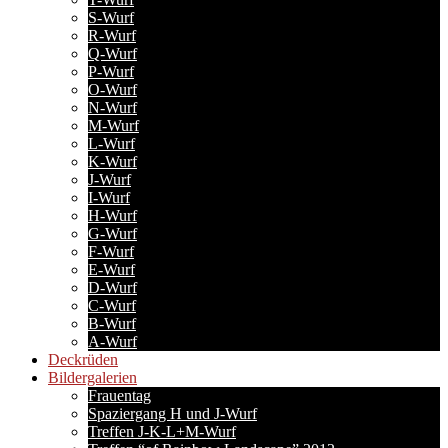
S-Wurf
R-Wurf
Q-Wurf
P-Wurf
O-Wurf
N-Wurf
M-Wurf
L-Wurf
K-Wurf
J-Wurf
I-Wurf
H-Wurf
G-Wurf
F-Wurf
E-Wurf
D-Wurf
C-Wurf
B-Wurf
A-Wurf
Deckrüden
Bildergalerien
Frauentag
Spaziergang H und J-Wurf
Treffen J-K-L+M-Wurf