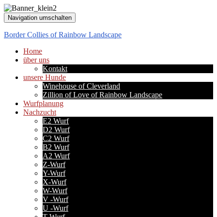
Navigation umschalten
Border Collies of Rainbow Landscape
Home
über uns
Kontakt
unsere Hunde
Winehouse of Cleverland
Zillion of Love of Rainbow Landscape
Wurfplanung
Nachzucht
E2 Wurf
D2 Wurf
C2 Wurf
B2 Wurf
A2 Wurf
Z-Wurf
Y-Wurf
X-Wurf
W-Wurf
V -Wurf
U -Wurf
T-Wurf