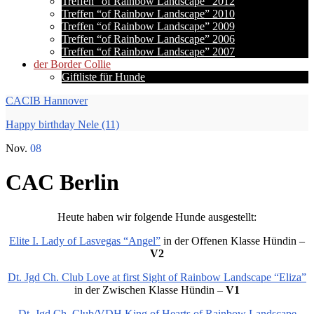
Treffen “of Rainbow Landscape” 2012
Treffen “of Rainbow Landscape” 2010
Treffen “of Rainbow Landscape” 2009
Treffen “of Rainbow Landscape” 2006
Treffen “of Rainbow Landscape” 2007
der Border Collie
Giftliste für Hunde
CACIB Hannover
Happy birthday Nele (11)
Nov.
08
CAC Berlin
Heute haben wir folgende Hunde ausgestellt:
Elite I. Lady of Lasvegas “Angel”
in der Offenen Klasse Hündin –
V2
Dt. Jgd Ch. Club Love at first Sight of Rainbow Landscape “Eliza”
in der Zwischen Klasse Hündin –
V1
Dt. Jgd Ch. Club/VDH King of Hearts of Rainbow Landscape