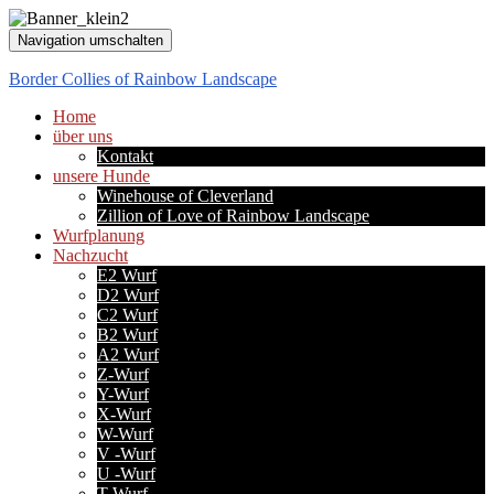
Navigation umschalten
Border Collies of Rainbow Landscape
Home
über uns
Kontakt
unsere Hunde
Winehouse of Cleverland
Zillion of Love of Rainbow Landscape
Wurfplanung
Nachzucht
E2 Wurf
D2 Wurf
C2 Wurf
B2 Wurf
A2 Wurf
Z-Wurf
Y-Wurf
X-Wurf
W-Wurf
V -Wurf
U -Wurf
T-Wurf