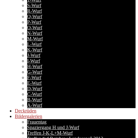
S-Wurf
R-Wurf
Q-Wurf
P-Wurf
O-Wurf
N-Wurf
M-Wurf
L-Wurf
K-Wurf
J-Wurf
I-Wurf
H-Wurf
G-Wurf
F-Wurf
E-Wurf
D-Wurf
C-Wurf
B-Wurf
A-Wurf
Deckrüden
Bildergalerien
Frauentag
Spaziergang H und J-Wurf
Treffen J-K-L+M-Wurf