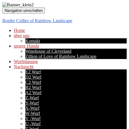
Navigation umschalten
Border Collies of Rainbow Landscape
Home
über uns
Kontakt
unsere Hunde
Winehouse of Cleverland
Zillion of Love of Rainbow Landscape
Wurfplanung
Nachzucht
E2 Wurf
D2 Wurf
C2 Wurf
B2 Wurf
A2 Wurf
Z-Wurf
Y-Wurf
X-Wurf
W-Wurf
V -Wurf
U -Wurf
T-Wurf