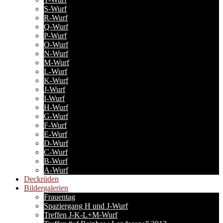
S-Wurf
R-Wurf
Q-Wurf
P-Wurf
O-Wurf
N-Wurf
M-Wurf
L-Wurf
K-Wurf
J-Wurf
I-Wurf
H-Wurf
G-Wurf
F-Wurf
E-Wurf
D-Wurf
C-Wurf
B-Wurf
A-Wurf
Deckrüden
Bildergalerien
Frauentag
Spaziergang H und J-Wurf
Treffen J-K-L+M-Wurf