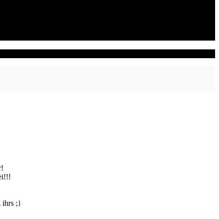
r!
i!!!
ihrs ;
)