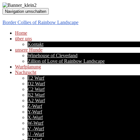
Navigation umschalten
Border Collies of Rainbow Landscape
Home
über uns
Kontakt
unsere Hunde
Winehouse of Cleverland
Zillion of Love of Rainbow Landscape
Wurfplanung
Nachzucht
E2 Wurf
D2 Wurf
C2 Wurf
B2 Wurf
A2 Wurf
Z-Wurf
Y-Wurf
X-Wurf
W-Wurf
V -Wurf
U -Wurf
T-Wurf