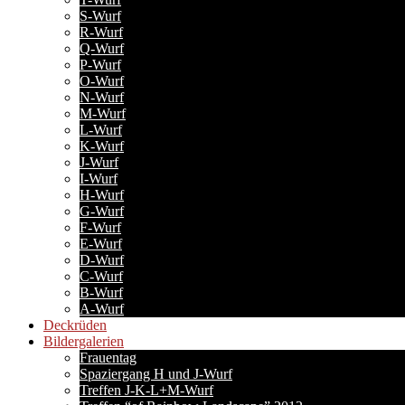
S-Wurf
R-Wurf
Q-Wurf
P-Wurf
O-Wurf
N-Wurf
M-Wurf
L-Wurf
K-Wurf
J-Wurf
I-Wurf
H-Wurf
G-Wurf
F-Wurf
E-Wurf
D-Wurf
C-Wurf
B-Wurf
A-Wurf
Deckrüden
Bildergalerien
Frauentag
Spaziergang H und J-Wurf
Treffen J-K-L+M-Wurf