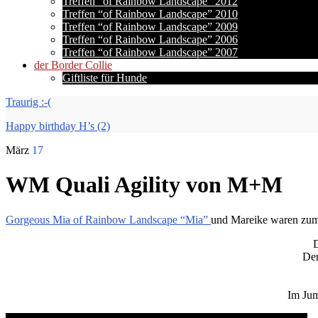
Treffen “of Rainbow Landscape” 2012
Treffen “of Rainbow Landscape” 2010
Treffen “of Rainbow Landscape” 2009
Treffen “of Rainbow Landscape” 2006
Treffen “of Rainbow Landscape” 2007
der Border Collie
Giftliste für Hunde
Traurig :-(
Happy birthday H’s (2)
März
17
WM Quali Agility von M+M
Gorgeous Mia of Rainbow Landscape “Mia”
und Mareike waren zu
D
Der
Im Jum