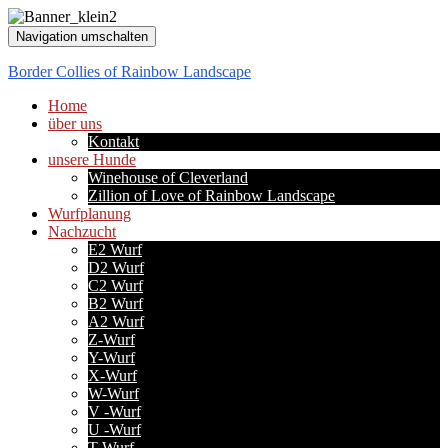
Navigation umschalten
Border Collies of Rainbow Landscape
Home
über uns
Kontakt
unsere Hunde
Winehouse of Cleverland
Zillion of Love of Rainbow Landscape
Wurfplanung
Nachzucht
E2 Wurf
D2 Wurf
C2 Wurf
B2 Wurf
A2 Wurf
Z-Wurf
Y-Wurf
X-Wurf
W-Wurf
V -Wurf
U -Wurf
T-Wurf