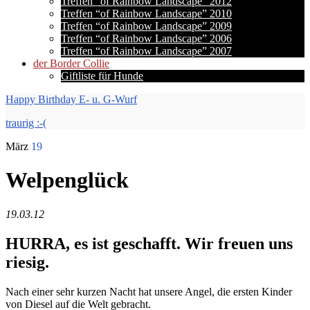
Treffen “of Rainbow Landscape” 2012
Treffen “of Rainbow Landscape” 2010
Treffen “of Rainbow Landscape” 2009
Treffen “of Rainbow Landscape” 2006
Treffen “of Rainbow Landscape” 2007
der Border Collie
Giftliste für Hunde
Happy Birthday E- u. G-Wurf
traurig :-(
März
19
Welpenglück
19.03.12
HURRA, es ist geschafft. Wir freuen uns
riesig.
Nach einer sehr kurzen Nacht hat unsere Angel, die ersten Kinder
von Diesel auf die Welt gebracht.