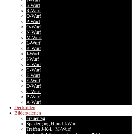
S-Wurf
R-Wurf
Q-Wurf
P-Wurf
O-Wurf
N-Wurf
M-Wurf
L-Wurf
K-Wurf
J-Wurf
I-Wurf
H-Wurf
G-Wurf
F-Wurf
E-Wurf
D-Wurf
C-Wurf
B-Wurf
A-Wurf
Deckrüden
Bildergalerien
Frauentag
Spaziergang H und J-Wurf
Treffen J-K-L+M-Wurf