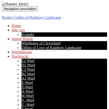
Navigation umschalten
Border Collies of Rainbow Landscape
Home
über uns
Kontakt
unsere Hunde
Winehouse of Cleverland
Zillion of Love of Rainbow Landscape
Wurfplanung
Nachzucht
E2 Wurf
D2 Wurf
C2 Wurf
B2 Wurf
A2 Wurf
Z-Wurf
Y-Wurf
X-Wurf
W-Wurf
V -Wurf
U -Wurf
T-Wurf