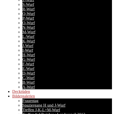
S-Wurf
R-Wurf
Q-Wurf
P-Wurf
O-Wurf
N-Wurf
M-Wurf
L-Wurf
K-Wurf
J-Wurf
I-Wurf
H-Wurf
G-Wurf
F-Wurf
E-Wurf
D-Wurf
C-Wurf
B-Wurf
A-Wurf
Deckrüden
Bildergalerien
Frauentag
Spaziergang H und J-Wurf
Treffen J-K-L+M-Wurf