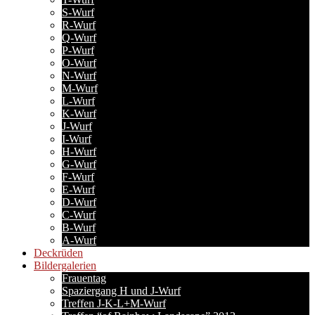
S-Wurf
R-Wurf
Q-Wurf
P-Wurf
O-Wurf
N-Wurf
M-Wurf
L-Wurf
K-Wurf
J-Wurf
I-Wurf
H-Wurf
G-Wurf
F-Wurf
E-Wurf
D-Wurf
C-Wurf
B-Wurf
A-Wurf
Deckrüden
Bildergalerien
Frauentag
Spaziergang H und J-Wurf
Treffen J-K-L+M-Wurf