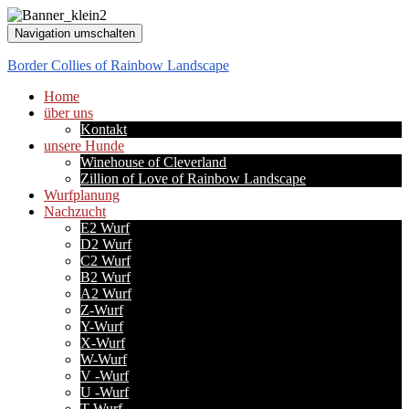
Navigation umschalten
Border Collies of Rainbow Landscape
Home
über uns
Kontakt
unsere Hunde
Winehouse of Cleverland
Zillion of Love of Rainbow Landscape
Wurfplanung
Nachzucht
E2 Wurf
D2 Wurf
C2 Wurf
B2 Wurf
A2 Wurf
Z-Wurf
Y-Wurf
X-Wurf
W-Wurf
V -Wurf
U -Wurf
T-Wurf