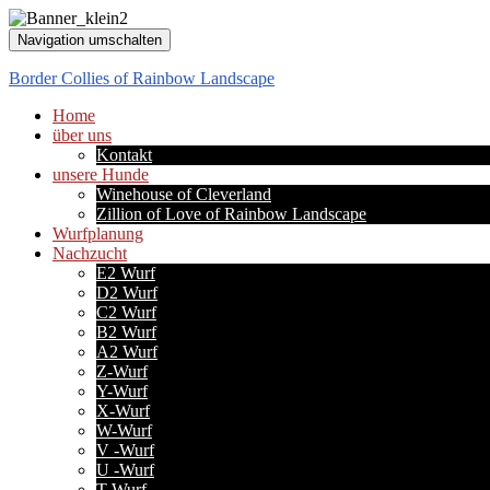
Navigation umschalten
Border Collies of Rainbow Landscape
Home
über uns
Kontakt
unsere Hunde
Winehouse of Cleverland
Zillion of Love of Rainbow Landscape
Wurfplanung
Nachzucht
E2 Wurf
D2 Wurf
C2 Wurf
B2 Wurf
A2 Wurf
Z-Wurf
Y-Wurf
X-Wurf
W-Wurf
V -Wurf
U -Wurf
T-Wurf