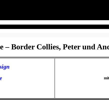
 – Border Collies, Peter und A
sign
e
mi