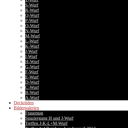
S-Wurf
R-Wurf
Q-Wurf
P-Wurf
O-Wurf
N-Wurf
M-Wurf
L-Wurf
K-Wurf
J-Wurf
I-Wurf
H-Wurf
G-Wurf
F-Wurf
E-Wurf
D-Wurf
C-Wurf
B-Wurf
A-Wurf
Deckrüden
Bildergalerien
Frauentag
Spaziergang H und J-Wurf
Treffen J-K-L+M-Wurf