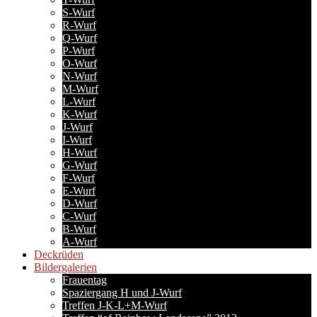
S-Wurf
R-Wurf
Q-Wurf
P-Wurf
O-Wurf
N-Wurf
M-Wurf
L-Wurf
K-Wurf
J-Wurf
I-Wurf
H-Wurf
G-Wurf
F-Wurf
E-Wurf
D-Wurf
C-Wurf
B-Wurf
A-Wurf
Deckrüden
Bildergalerien
Frauentag
Spaziergang H und J-Wurf
Treffen J-K-L+M-Wurf