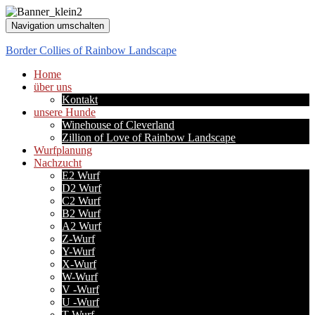
Navigation umschalten
Border Collies of Rainbow Landscape
Home
über uns
Kontakt
unsere Hunde
Winehouse of Cleverland
Zillion of Love of Rainbow Landscape
Wurfplanung
Nachzucht
E2 Wurf
D2 Wurf
C2 Wurf
B2 Wurf
A2 Wurf
Z-Wurf
Y-Wurf
X-Wurf
W-Wurf
V -Wurf
U -Wurf
T-Wurf