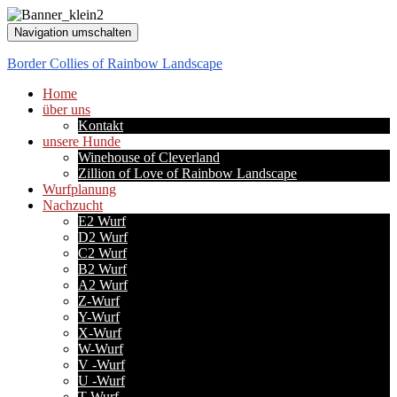
Navigation umschalten
Border Collies of Rainbow Landscape
Home
über uns
Kontakt
unsere Hunde
Winehouse of Cleverland
Zillion of Love of Rainbow Landscape
Wurfplanung
Nachzucht
E2 Wurf
D2 Wurf
C2 Wurf
B2 Wurf
A2 Wurf
Z-Wurf
Y-Wurf
X-Wurf
W-Wurf
V -Wurf
U -Wurf
T-Wurf