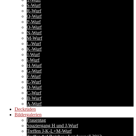
S-Wurf
R-Wurf
Q-Wurf
P-Wurf
O-Wurf
N-Wurf
M-Wurf
L-Wurf
K-Wurf
J-Wurf
I-Wurf
H-Wurf
G-Wurf
F-Wurf
E-Wurf
D-Wurf
C-Wurf
B-Wurf
A-Wurf
Deckrüden
Bildergalerien
Frauentag
Spaziergang H und J-Wurf
Treffen J-K-L+M-Wurf