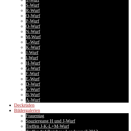
S-Wurf
R-Wurf
Q-Wurf
P-Wurf
O-Wurf
N-Wurf
M-Wurf
L-Wurf
K-Wurf
J-Wurf
I-Wurf
H-Wurf
G-Wurf
F-Wurf
E-Wurf
D-Wurf
C-Wurf
B-Wurf
A-Wurf
Deckrüden
Bildergalerien
Frauentag
Spaziergang H und J-Wurf
Treffen J-K-L+M-Wurf