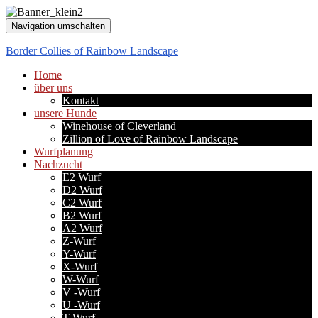
Navigation umschalten
Border Collies of Rainbow Landscape
Home
über uns
Kontakt
unsere Hunde
Winehouse of Cleverland
Zillion of Love of Rainbow Landscape
Wurfplanung
Nachzucht
E2 Wurf
D2 Wurf
C2 Wurf
B2 Wurf
A2 Wurf
Z-Wurf
Y-Wurf
X-Wurf
W-Wurf
V -Wurf
U -Wurf
T-Wurf