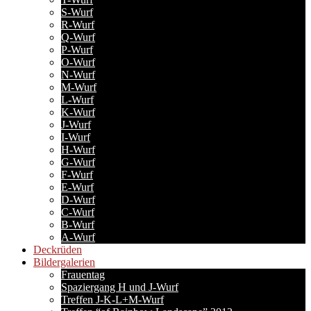
S-Wurf
R-Wurf
Q-Wurf
P-Wurf
O-Wurf
N-Wurf
M-Wurf
L-Wurf
K-Wurf
J-Wurf
I-Wurf
H-Wurf
G-Wurf
F-Wurf
E-Wurf
D-Wurf
C-Wurf
B-Wurf
A-Wurf
Deckrüden
Bildergalerien
Frauentag
Spaziergang H und J-Wurf
Treffen J-K-L+M-Wurf