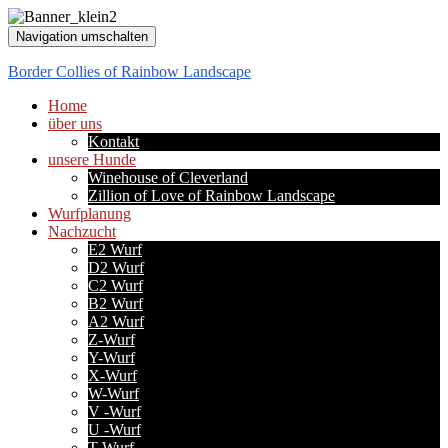
Navigation umschalten
Border Collies of Rainbow Landscape
Home
über uns
Kontakt
unsere Hunde
Winehouse of Cleverland
Zillion of Love of Rainbow Landscape
Wurfplanung
Nachzucht
E2 Wurf
D2 Wurf
C2 Wurf
B2 Wurf
A2 Wurf
Z-Wurf
Y-Wurf
X-Wurf
W-Wurf
V -Wurf
U -Wurf
T-Wurf