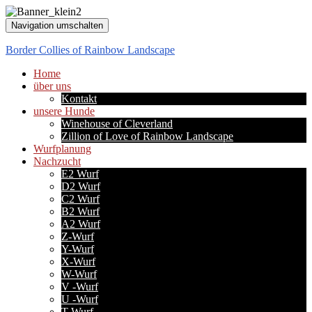
Navigation umschalten
Border Collies of Rainbow Landscape
Home
über uns
Kontakt
unsere Hunde
Winehouse of Cleverland
Zillion of Love of Rainbow Landscape
Wurfplanung
Nachzucht
E2 Wurf
D2 Wurf
C2 Wurf
B2 Wurf
A2 Wurf
Z-Wurf
Y-Wurf
X-Wurf
W-Wurf
V -Wurf
U -Wurf
T-Wurf