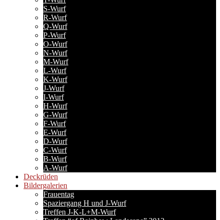
S-Wurf
R-Wurf
Q-Wurf
P-Wurf
O-Wurf
N-Wurf
M-Wurf
L-Wurf
K-Wurf
J-Wurf
I-Wurf
H-Wurf
G-Wurf
F-Wurf
E-Wurf
D-Wurf
C-Wurf
B-Wurf
A-Wurf
Deckrüden
Bildergalerien
Frauentag
Spaziergang H und J-Wurf
Treffen J-K-L+M-Wurf