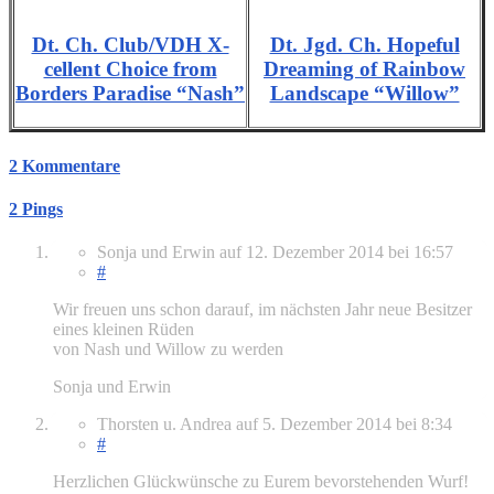
Dt. Ch. Club/VDH X-
Dt. Jgd. Ch. Hopeful
cellent Choice from
Dreaming of Rainbow
Borders Paradise “Nash”
Landscape “Willow”
2 Kommentare
2 Pings
Sonja und Erwin
auf
12. Dezember 2014
bei 16:57
#
Wir freuen uns schon darauf, im nächsten Jahr neue Besitzer
eines kleinen Rüden
von Nash und Willow zu werden
Sonja und Erwin
Thorsten u. Andrea
auf
5. Dezember 2014
bei 8:34
#
Herzlichen Glückwünsche zu Eurem bevorstehenden Wurf!