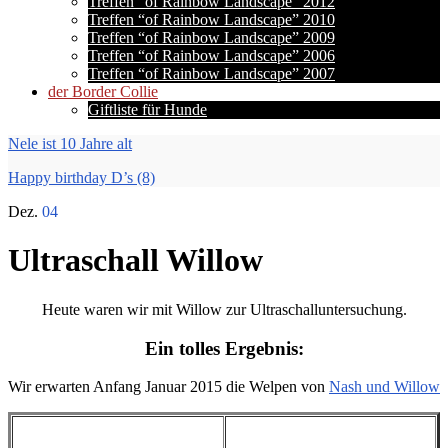
Treffen “of Rainbow Landscape” 2012
Treffen “of Rainbow Landscape” 2010
Treffen “of Rainbow Landscape” 2009
Treffen “of Rainbow Landscape” 2006
Treffen “of Rainbow Landscape” 2007
der Border Collie
Giftliste für Hunde
Nele ist 10 Jahre alt
Happy birthday D’s (8)
Dez.
04
Ultraschall Willow
Heute waren wir mit Willow zur Ultraschalluntersuchung.
Ein tolles Ergebnis:
Wir erwarten Anfang Januar 2015 die Welpen von
Nash und Willow