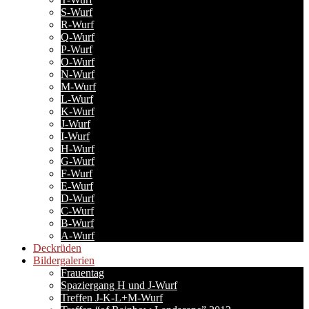
S-Wurf
R-Wurf
Q-Wurf
P-Wurf
O-Wurf
N-Wurf
M-Wurf
L-Wurf
K-Wurf
J-Wurf
I-Wurf
H-Wurf
G-Wurf
F-Wurf
E-Wurf
D-Wurf
C-Wurf
B-Wurf
A-Wurf
Deckrüden
Bildergalerien
Frauentag
Spaziergang H und J-Wurf
Treffen J-K-L+M-Wurf