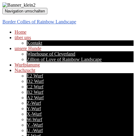
Navigation umschalten
Border Collies of Rainbow Landscape
Home
über uns
Kontakt
unsere Hunde
Winehouse of Cleverland
Zillion of Love of Rainbow Landscape
Wurfplanung
Nachzucht
E2 Wurf
D2 Wurf
C2 Wurf
B2 Wurf
A2 Wurf
Z-Wurf
Y-Wurf
X-Wurf
W-Wurf
V -Wurf
U -Wurf
T-Wurf