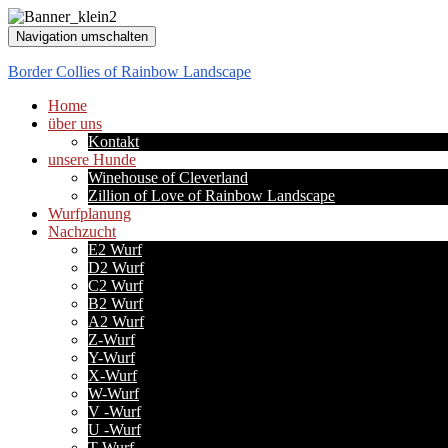
Navigation umschalten
Border Collies of Rainbow Landscape
Home
über uns
Kontakt
unsere Hunde
Winehouse of Cleverland
Zillion of Love of Rainbow Landscape
Wurfplanung
Nachzucht
E2 Wurf
D2 Wurf
C2 Wurf
B2 Wurf
A2 Wurf
Z-Wurf
Y-Wurf
X-Wurf
W-Wurf
V -Wurf
U -Wurf
T-Wurf