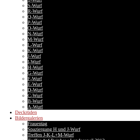
S-Wurf
R-Wurf
Q-Wurf
P-Wurf
O-Wurf
N-Wurf
M-Wurf
L-Wurf
K-Wurf
J-Wurf
I-Wurf
H-Wurf
G-Wurf
F-Wurf
E-Wurf
D-Wurf
C-Wurf
B-Wurf
A-Wurf
Deckrüden
Bildergalerien
Frauentag
Spaziergang H und J-Wurf
Treffen J-K-L+M-Wurf