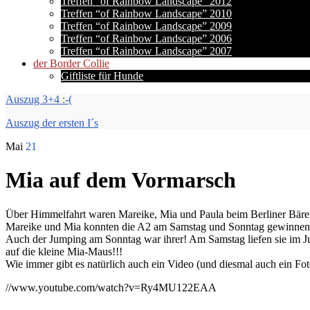
Treffen “of Rainbow Landscape” 2012
Treffen “of Rainbow Landscape” 2010
Treffen “of Rainbow Landscape” 2009
Treffen “of Rainbow Landscape” 2006
Treffen “of Rainbow Landscape” 2007
der Border Collie
Giftliste für Hunde
Auszug 3+4 :-(
Auszug der ersten I´s
Mai
21
Mia auf dem Vormarsch
Über Himmelfahrt waren Mareike, Mia und Paula beim Berliner Bären
Mareike und Mia konnten die A2 am Samstag und Sonntag gewinnen und
Auch der Jumping am Sonntag war ihrer! Am Samstag liefen sie im J
auf die kleine Mia-Maus!!!
Wie immer gibt es natürlich auch ein Video (und diesmal auch ein Fo
//www.youtube.com/watch?v=Ry4MU122EAA