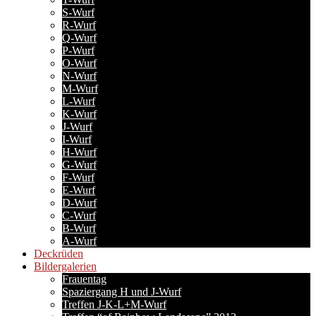
S-Wurf
R-Wurf
Q-Wurf
P-Wurf
O-Wurf
N-Wurf
M-Wurf
L-Wurf
K-Wurf
J-Wurf
I-Wurf
H-Wurf
G-Wurf
F-Wurf
E-Wurf
D-Wurf
C-Wurf
B-Wurf
A-Wurf
Deckrüden
Bildergalerien
Frauentag
Spaziergang H und J-Wurf
Treffen J-K-L+M-Wurf