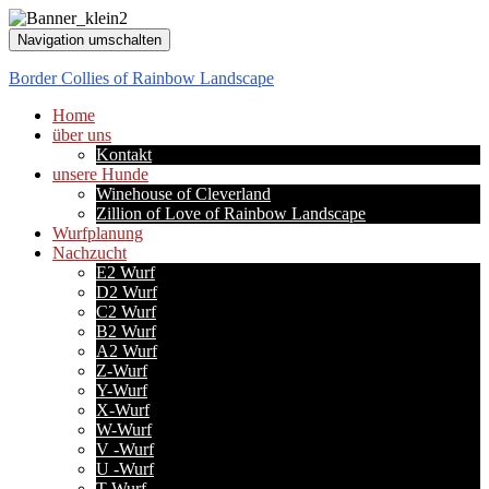
Navigation umschalten
Border Collies of Rainbow Landscape
Home
über uns
Kontakt
unsere Hunde
Winehouse of Cleverland
Zillion of Love of Rainbow Landscape
Wurfplanung
Nachzucht
E2 Wurf
D2 Wurf
C2 Wurf
B2 Wurf
A2 Wurf
Z-Wurf
Y-Wurf
X-Wurf
W-Wurf
V -Wurf
U -Wurf
T-Wurf