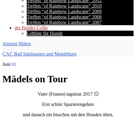
Treffen “of Rainbow Landscape” 2012
Treffen “of Rainbow Landscape” 2010
Treffen “of Rainbow Landscape” 2009
Treffen “of Rainbow Landscape” 2006
Treffen “of Rainbow Landscape” 2007
der Border Collie
Giftliste für Hunde
Auszug Malou
CAC Bad Salzhausen und Magdeburg
Juni
01
Mädels on Tour
Vater (Frauen) tagstour 2017 🙂
Erst schön Spazierengehen
und danach ein bisschen mit den Hunden üben.