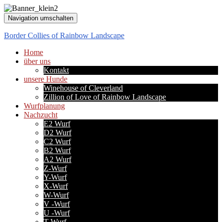
Navigation umschalten
Border Collies of Rainbow Landscape
Home
über uns
Kontakt
unsere Hunde
Winehouse of Cleverland
Zillion of Love of Rainbow Landscape
Wurfplanung
Nachzucht
E2 Wurf
D2 Wurf
C2 Wurf
B2 Wurf
A2 Wurf
Z-Wurf
Y-Wurf
X-Wurf
W-Wurf
V -Wurf
U -Wurf
T-Wurf