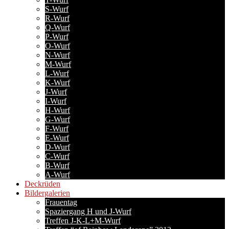
S-Wurf
R-Wurf
Q-Wurf
P-Wurf
O-Wurf
N-Wurf
M-Wurf
L-Wurf
K-Wurf
J-Wurf
I-Wurf
H-Wurf
G-Wurf
F-Wurf
E-Wurf
D-Wurf
C-Wurf
B-Wurf
A-Wurf
Deckrüden
Bildergalerien
Frauentag
Spaziergang H und J-Wurf
Treffen J-K-L+M-Wurf