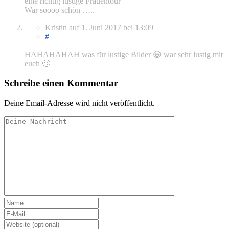
eine richtig lustige Frauentour
War soooo schön …..
Kristin
auf
1. Juni 2017
bei 13:09
#
HAHAHAHAH was für lustige Bilder 😀 war sehr lustig mit
euch 🙂
Schreibe einen Kommentar
Deine Email-Adresse wird nicht veröffentlicht.