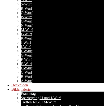
S-Wurf
R-Wurf
Q-Wurf
P-Wurf
O-Wurf
N-Wurf
M-Wurf
L-Wurf
K-Wurf
J-Wurf
I-Wurf
H-Wurf
G-Wurf
F-Wurf
E-Wurf
D-Wurf
C-Wurf
B-Wurf
A-Wurf
Deckrüden
Bildergalerien
Frauentag
Spaziergang H und J-Wurf
Treffen J-K-L+M-Wurf