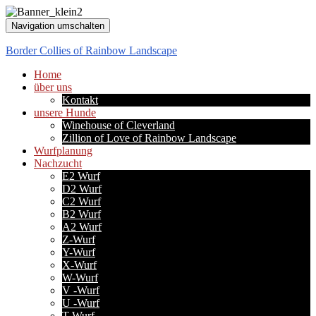
Navigation umschalten
Border Collies of Rainbow Landscape
Home
über uns
Kontakt
unsere Hunde
Winehouse of Cleverland
Zillion of Love of Rainbow Landscape
Wurfplanung
Nachzucht
E2 Wurf
D2 Wurf
C2 Wurf
B2 Wurf
A2 Wurf
Z-Wurf
Y-Wurf
X-Wurf
W-Wurf
V -Wurf
U -Wurf
T-Wurf