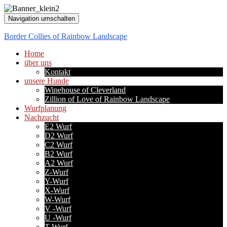
Navigation umschalten
Border Collies of Rainbow Landscape
Home
über uns
Kontakt
unsere Hunde
Winehouse of Cleverland
Zillion of Love of Rainbow Landscape
Wurfplanung
Nachzucht
E2 Wurf
D2 Wurf
C2 Wurf
B2 Wurf
A2 Wurf
Z-Wurf
Y-Wurf
X-Wurf
W-Wurf
V -Wurf
U -Wurf
T-Wurf