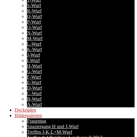
S-Wurf
R-Wurf
Q-Wurf
P-Wurf
O-Wurf
N-Wurf
M-Wurf
L-Wurf
K-Wurf
J-Wurf
I-Wurf
H-Wurf
G-Wurf
F-Wurf
E-Wurf
D-Wurf
C-Wurf
B-Wurf
A-Wurf
Deckrüden
Bildergalerien
Frauentag
Spaziergang H und J-Wurf
Treffen J-K-L+M-Wurf