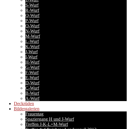
S-Wurf
R-Wurf
Q-Wurf
P-Wurf
O-Wurf
N-Wurf
M-Wurf
L-Wurf
K-Wurf
J-Wurf
I-Wurf
H-Wurf
G-Wurf
F-Wurf
E-Wurf
D-Wurf
C-Wurf
B-Wurf
A-Wurf
Deckrüden
Bildergalerien
Frauentag
Spaziergang H und J-Wurf
Treffen J-K-L+M-Wurf