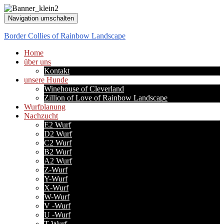
Navigation umschalten
Border Collies of Rainbow Landscape
Home
über uns
Kontakt
unsere Hunde
Winehouse of Cleverland
Zillion of Love of Rainbow Landscape
Wurfplanung
Nachzucht
E2 Wurf
D2 Wurf
C2 Wurf
B2 Wurf
A2 Wurf
Z-Wurf
Y-Wurf
X-Wurf
W-Wurf
V -Wurf
U -Wurf
T-Wurf