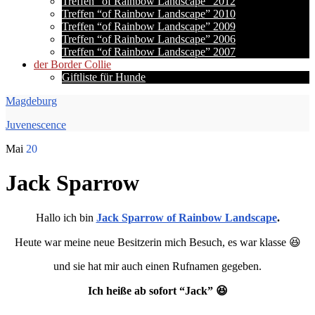
Treffen “of Rainbow Landscape” 2012
Treffen “of Rainbow Landscape” 2010
Treffen “of Rainbow Landscape” 2009
Treffen “of Rainbow Landscape” 2006
Treffen “of Rainbow Landscape” 2007
der Border Collie
Giftliste für Hunde
Magdeburg
Juvenescence
Mai
20
Jack Sparrow
Hallo ich bin
Jack Sparrow of Rainbow Landscape
.
Heute war meine neue Besitzerin mich Besuch, es war klasse 😆
und sie hat mir auch einen Rufnamen gegeben.
Ich heiße ab sofort “Jack” 😆