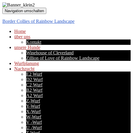
Navigation umschalten
Border Collies of Rainbow Landscape
Home
über uns
Kontakt
unsere Hunde
Winehouse of Cleverland
Zillion of Love of Rainbow Landscape
Wurfplanung
Nachzucht
E2 Wurf
D2 Wurf
C2 Wurf
B2 Wurf
A2 Wurf
Z-Wurf
Y-Wurf
X-Wurf
W-Wurf
V -Wurf
U -Wurf
T-Wurf