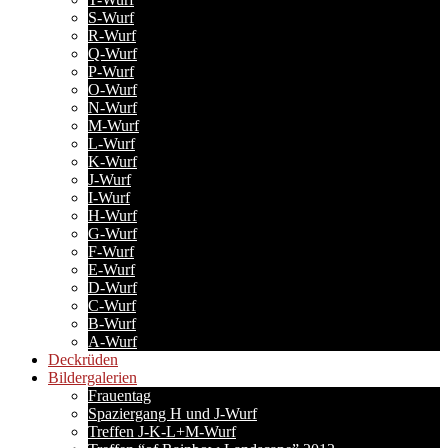
S-Wurf
R-Wurf
Q-Wurf
P-Wurf
O-Wurf
N-Wurf
M-Wurf
L-Wurf
K-Wurf
J-Wurf
I-Wurf
H-Wurf
G-Wurf
F-Wurf
E-Wurf
D-Wurf
C-Wurf
B-Wurf
A-Wurf
Deckrüden
Bildergalerien
Frauentag
Spaziergang H und J-Wurf
Treffen J-K-L+M-Wurf