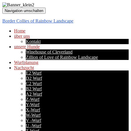
Navigation umschalten
Border Collies of Rainbow Landscape
Home
über uns
Kontakt
unsere Hunde
Winehouse of Cleverland
Zillion of Love of Rainbow Landscape
Wurfplanung
Nachzucht
E2 Wurf
D2 Wurf
C2 Wurf
B2 Wurf
A2 Wurf
Z-Wurf
Y-Wurf
X-Wurf
W-Wurf
V -Wurf
U -Wurf
T-Wurf