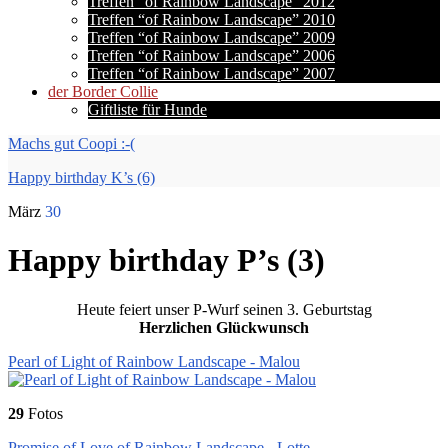
Treffen “of Rainbow Landscape” 2012
Treffen “of Rainbow Landscape” 2010
Treffen “of Rainbow Landscape” 2009
Treffen “of Rainbow Landscape” 2006
Treffen “of Rainbow Landscape” 2007
der Border Collie
Giftliste für Hunde
Machs gut Coopi :-(
Happy birthday K’s (6)
März
30
Happy birthday P’s (3)
Heute feiert unser P-Wurf seinen 3. Geburtstag
Herzlichen Glückwunsch
Pearl of Light of Rainbow Landscape - Malou
29
Fotos
Promise of Love of Rainbow Landscape - Lotte