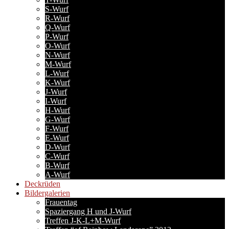
S-Wurf
R-Wurf
Q-Wurf
P-Wurf
O-Wurf
N-Wurf
M-Wurf
L-Wurf
K-Wurf
J-Wurf
I-Wurf
H-Wurf
G-Wurf
F-Wurf
E-Wurf
D-Wurf
C-Wurf
B-Wurf
A-Wurf
Deckrüden
Bildergalerien
Frauentag
Spaziergang H und J-Wurf
Treffen J-K-L+M-Wurf