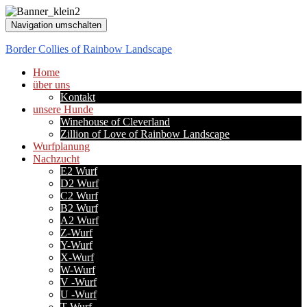
Navigation umschalten
Border Collies of Rainbow Landscape
Home
über uns
Kontakt
unsere Hunde
Winehouse of Cleverland
Zillion of Love of Rainbow Landscape
Wurfplanung
Nachzucht
E2 Wurf
D2 Wurf
C2 Wurf
B2 Wurf
A2 Wurf
Z-Wurf
Y-Wurf
X-Wurf
W-Wurf
V -Wurf
U -Wurf
T-Wurf