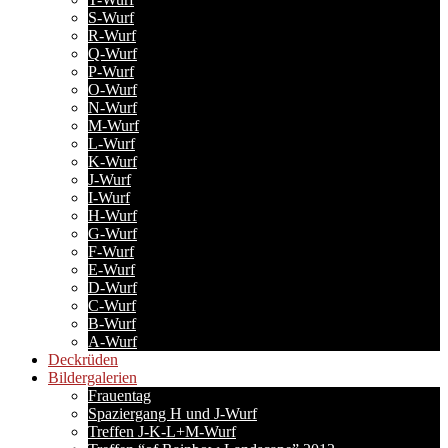
S-Wurf
R-Wurf
Q-Wurf
P-Wurf
O-Wurf
N-Wurf
M-Wurf
L-Wurf
K-Wurf
J-Wurf
I-Wurf
H-Wurf
G-Wurf
F-Wurf
E-Wurf
D-Wurf
C-Wurf
B-Wurf
A-Wurf
Deckrüden
Bildergalerien
Frauentag
Spaziergang H und J-Wurf
Treffen J-K-L+M-Wurf