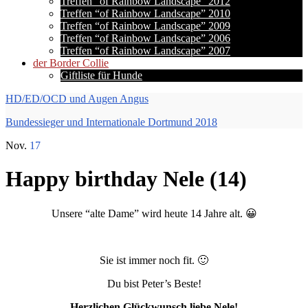
Treffen “of Rainbow Landscape” 2012
Treffen “of Rainbow Landscape” 2010
Treffen “of Rainbow Landscape” 2009
Treffen “of Rainbow Landscape” 2006
Treffen “of Rainbow Landscape” 2007
der Border Collie
Giftliste für Hunde
HD/ED/OCD und Augen Angus
Bundessieger und Internationale Dortmund 2018
Nov.
17
Happy birthday Nele (14)
Unsere “alte Dame” wird heute 14 Jahre alt. 😀
Sie ist immer noch fit. 🙂
Du bist Peter’s Beste!
Herzlichen Glückwunsch liebe Nele!