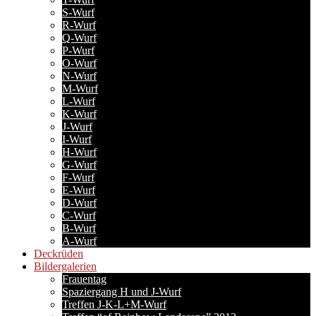
S-Wurf
R-Wurf
Q-Wurf
P-Wurf
O-Wurf
N-Wurf
M-Wurf
L-Wurf
K-Wurf
J-Wurf
I-Wurf
H-Wurf
G-Wurf
F-Wurf
E-Wurf
D-Wurf
C-Wurf
B-Wurf
A-Wurf
Deckrüden
Bildergalerien
Frauentag
Spaziergang H und J-Wurf
Treffen J-K-L+M-Wurf