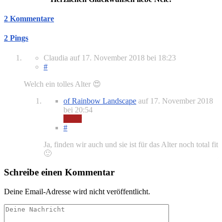
2 Kommentare
2 Pings
Claudia
auf
17. November 2018
bei 18:23
#
Welch ein tolles Alter 😍
of Rainbow Landscape
auf
17. November 2018
bei 20:54
Autor
#
Ja, finden wir auch und sie ist für das Alter noch total fit
🙂
Schreibe einen Kommentar
Deine Email-Adresse wird nicht veröffentlicht.