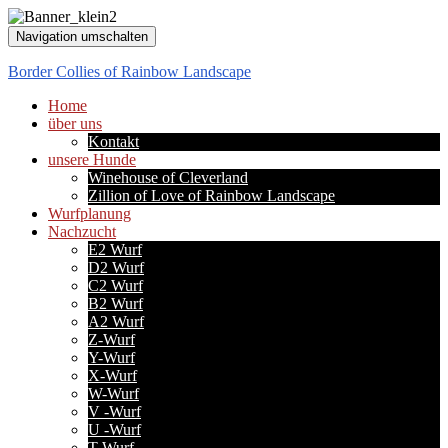
Navigation umschalten
Border Collies of Rainbow Landscape
Home
über uns
Kontakt
unsere Hunde
Winehouse of Cleverland
Zillion of Love of Rainbow Landscape
Wurfplanung
Nachzucht
E2 Wurf
D2 Wurf
C2 Wurf
B2 Wurf
A2 Wurf
Z-Wurf
Y-Wurf
X-Wurf
W-Wurf
V -Wurf
U -Wurf
T-Wurf