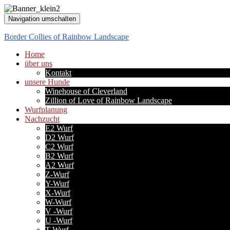
Navigation umschalten
Border Collies of Rainbow Landscape
Home
über uns
Kontakt
unsere Hunde
Winehouse of Cleverland
Zillion of Love of Rainbow Landscape
Wurfplanung
Nachzucht
E2 Wurf
D2 Wurf
C2 Wurf
B2 Wurf
A2 Wurf
Z-Wurf
Y-Wurf
X-Wurf
W-Wurf
V -Wurf
U -Wurf
T-Wurf