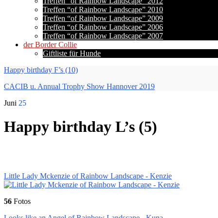
Treffen “of Rainbow Landscape” 2012
Treffen “of Rainbow Landscape” 2010
Treffen “of Rainbow Landscape” 2009
Treffen “of Rainbow Landscape” 2006
Treffen “of Rainbow Landscape” 2007
der Border Collie
Giftliste für Hunde
Happy birthday F’s (10)
CACIB u. Annual Trophy Show Hannover 2019
Juni
25
Happy birthday L’s (5)
Little Lady Mckenzie of Rainbow Landscape - Kenzie
56
Fotos
Looks like an Angel of Rainbow Landscape - Kuna