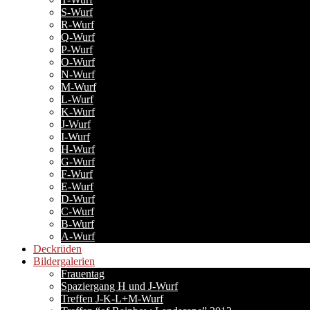
S-Wurf
R-Wurf
Q-Wurf
P-Wurf
O-Wurf
N-Wurf
M-Wurf
L-Wurf
K-Wurf
J-Wurf
I-Wurf
H-Wurf
G-Wurf
F-Wurf
E-Wurf
D-Wurf
C-Wurf
B-Wurf
A-Wurf
Deckrüden
Bildergalerien
Frauentag
Spaziergang H und J-Wurf
Treffen J-K-L+M-Wurf