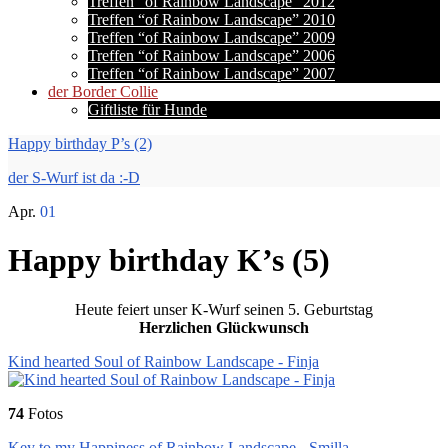
Treffen “of Rainbow Landscape” 2012
Treffen “of Rainbow Landscape” 2010
Treffen “of Rainbow Landscape” 2009
Treffen “of Rainbow Landscape” 2006
Treffen “of Rainbow Landscape” 2007
der Border Collie
Giftliste für Hunde
Happy birthday P’s (2)
der S-Wurf ist da :-D
Apr.
01
Happy birthday K’s (5)
Heute feiert unser K-Wurf seinen 5. Geburtstag
Herzlichen Glückwunsch
Kind hearted Soul of Rainbow Landscape - Finja
74
Fotos
Key to my Happiness of Rainbow Landscape - Smilla