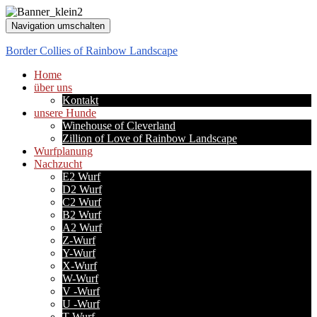
Navigation umschalten
Border Collies of Rainbow Landscape
Home
über uns
Kontakt
unsere Hunde
Winehouse of Cleverland
Zillion of Love of Rainbow Landscape
Wurfplanung
Nachzucht
E2 Wurf
D2 Wurf
C2 Wurf
B2 Wurf
A2 Wurf
Z-Wurf
Y-Wurf
X-Wurf
W-Wurf
V -Wurf
U -Wurf
T-Wurf