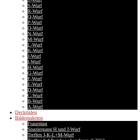
S-Wurf
R-Wurf
Q-Wurf
P-Wurf
O-Wurf
N-Wurf
M-Wurf
L-Wurf
K-Wurf
J-Wurf
I-Wurf
H-Wurf
G-Wurf
F-Wurf
E-Wurf
D-Wurf
C-Wurf
B-Wurf
A-Wurf
Deckrüden
Bildergalerien
Frauentag
Spaziergang H und J-Wurf
Treffen J-K-L+M-Wurf