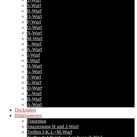
S-Wurf
R-Wurf
Q-Wurf
P-Wurf
O-Wurf
N-Wurf
M-Wurf
L-Wurf
K-Wurf
J-Wurf
I-Wurf
H-Wurf
G-Wurf
F-Wurf
E-Wurf
D-Wurf
C-Wurf
B-Wurf
A-Wurf
Deckrüden
Bildergalerien
Frauentag
Spaziergang H und J-Wurf
Treffen J-K-L+M-Wurf