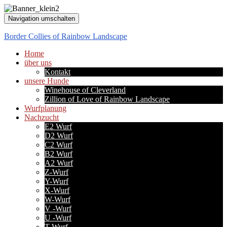
Navigation umschalten
Border Collies of Rainbow Landscape
Home
über uns
Kontakt
unsere Hunde
Winehouse of Cleverland
Zillion of Love of Rainbow Landscape
Wurfplanung
Nachzucht
E2 Wurf
D2 Wurf
C2 Wurf
B2 Wurf
A2 Wurf
Z-Wurf
Y-Wurf
X-Wurf
W-Wurf
V -Wurf
U -Wurf
T-Wurf