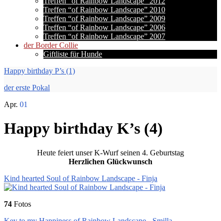
Treffen “of Rainbow Landscape” 2012
Treffen “of Rainbow Landscape” 2010
Treffen “of Rainbow Landscape” 2009
Treffen “of Rainbow Landscape” 2006
Treffen “of Rainbow Landscape” 2007
der Border Collie
Giftliste für Hunde
Happy birthday P’s (1)
der erste Pokal
Apr.
01
Happy birthday K’s (4)
Heute feiert unser K-Wurf seinen 4. Geburtstag
Herzlichen Glückwunsch
Kind hearted Soul of Rainbow Landscape - Finja
74
Fotos
Key to my Happiness of Rainbow Landscape - Smilla