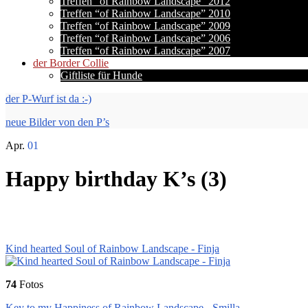
Treffen “of Rainbow Landscape” 2012
Treffen “of Rainbow Landscape” 2010
Treffen “of Rainbow Landscape” 2009
Treffen “of Rainbow Landscape” 2006
Treffen “of Rainbow Landscape” 2007
der Border Collie
Giftliste für Hunde
der P-Wurf ist da :-)
neue Bilder von den P’s
Apr.
01
Happy birthday K’s (3)
Kind hearted Soul of Rainbow Landscape - Finja
74
Fotos
Key to my Happiness of Rainbow Landscape - Smilla