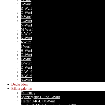
S-Wurf
R-Wurf
Q-Wurf
P-Wurf
O-Wurf
N-Wurf
M-Wurf
L-Wurf
K-Wurf
J-Wurf
I-Wurf
H-Wurf
G-Wurf
F-Wurf
E-Wurf
D-Wurf
C-Wurf
B-Wurf
A-Wurf
Deckrüden
Bildergalerien
Frauentag
Spaziergang H und J-Wurf
Treffen J-K-L+M-Wurf