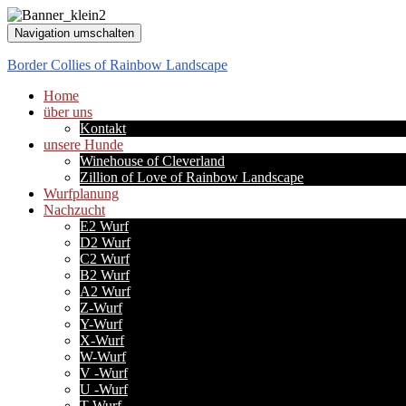
Navigation umschalten
Border Collies of Rainbow Landscape
Home
über uns
Kontakt
unsere Hunde
Winehouse of Cleverland
Zillion of Love of Rainbow Landscape
Wurfplanung
Nachzucht
E2 Wurf
D2 Wurf
C2 Wurf
B2 Wurf
A2 Wurf
Z-Wurf
Y-Wurf
X-Wurf
W-Wurf
V -Wurf
U -Wurf
T-Wurf